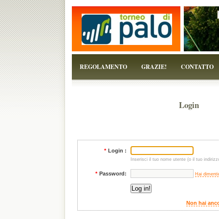
...perchè il torneo è solo un pretesto!
REGOLAMENTO
GRAZIE!
CONTATTO
Login
*
Login :
Inserisci il tuo nome utente (o il tuo indirizz
*
Password:
Hai dimenti
Non hai anco