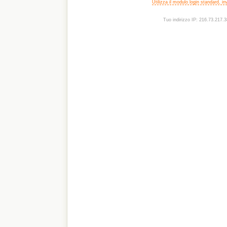
Utilizza il modulo login standard, i
Tuo indirizzo IP: 216.73.217.3