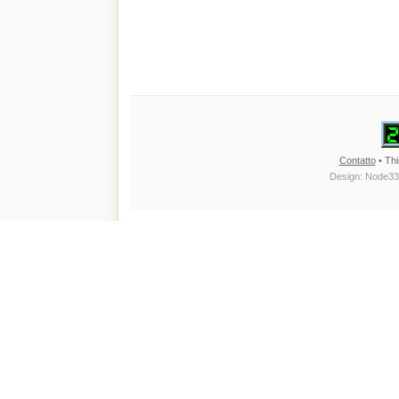
Contatto
• Thi
Design:
Node33