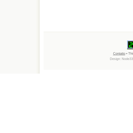
Contatto
• Thi
Design:
Node33