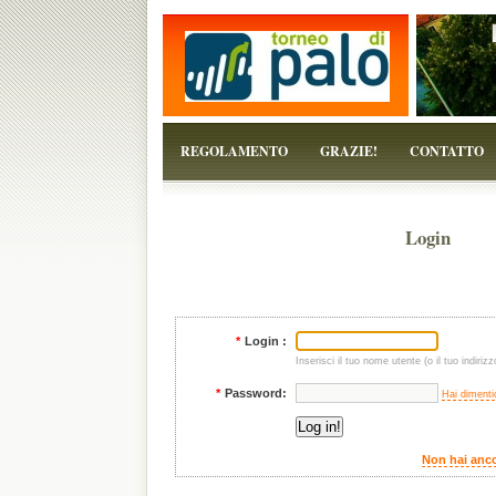
...perchè il torneo è solo un pretesto!
REGOLAMENTO
GRAZIE!
CONTATTO
Login
*
Login :
Inserisci il tuo nome utente (o il tuo indirizz
*
Password:
Hai dimenti
Non hai anco