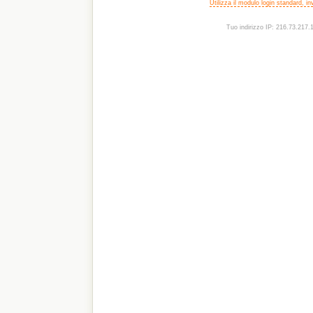
Utilizza il modulo login standard, i
Tuo indirizzo IP: 216.73.217.