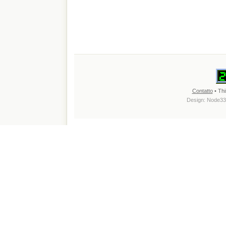
Contatto
• Thi
Design:
Node33