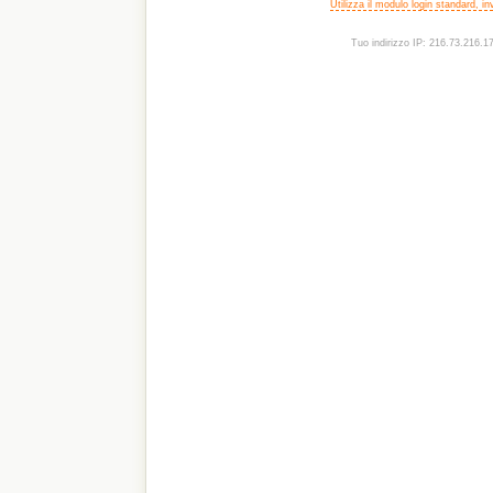
Utilizza il modulo login standard, i
Tuo indirizzo IP: 216.73.216.1