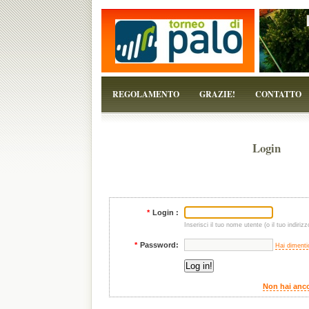
...perchè il torneo è solo un pretesto!
REGOLAMENTO
GRAZIE!
CONTATTO
Login
*
Login :
Inserisci il tuo nome utente (o il tuo indirizz
*
Password:
Hai dimenti
Non hai anco