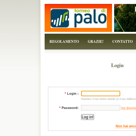
...perchè il torneo è solo un pretesto!
REGOLAMENTO
GRAZIE!
CONTATTO
Login
*
Login :
Inserisci il tuo nome utente (o il tuo indirizz
*
Password:
Hai dimenti
Non hai anco