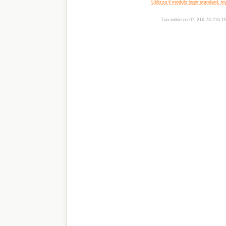
Utilizza il modulo login standard, i
Tuo indirizzo IP: 216.73.216.1