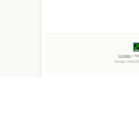
Contatto
• Thi
Design:
Node33