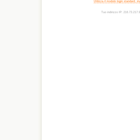
Utilizza il modulo login standard, i
Tuo indirizzo IP: 216.73.217.