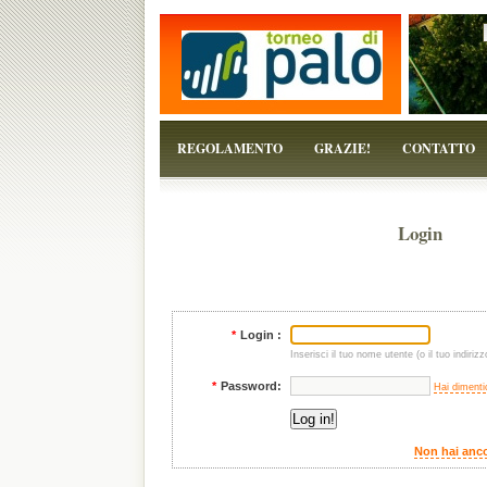
...perchè il torneo è solo un pretesto!
REGOLAMENTO
GRAZIE!
CONTATTO
Login
*
Login :
Inserisci il tuo nome utente (o il tuo indirizz
*
Password:
Hai dimenti
Non hai anco