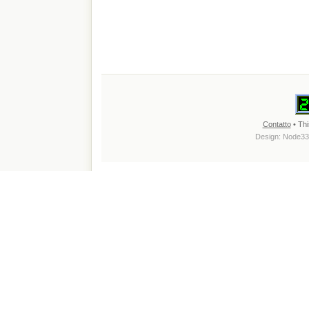
Contatto
• Thi
Design:
Node33