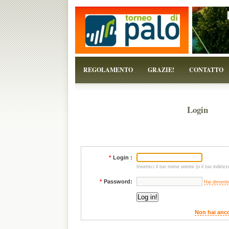
...perchè il torneo è solo un pretesto!
REGOLAMENTO
GRAZIE!
CONTATTO
Login
*
Login :
Inserisci il tuo nome utente (o il tuo indirizz
*
Password:
Hai dimenti
Non hai anco