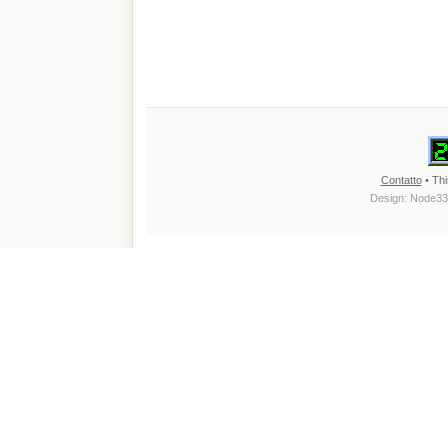
Contatto
• Thi
Design:
Node33