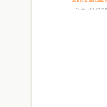
Utilizza il modulo login standard, i
Tuo indirizzo IP: 216.73.216.2