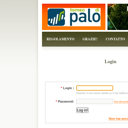
...perchè il torneo è solo un pretesto!
REGOLAMENTO
GRAZIE!
CONTATTO
Login
*
Login :
Inserisci il tuo nome utente (o il tuo indirizz
*
Password:
Hai dimenti
Non hai anco