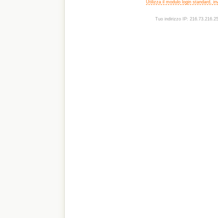
Utilizza il modulo login standard, i
Tuo indirizzo IP: 216.73.216.2