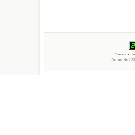
Contatto
• Thi
Design:
Node33