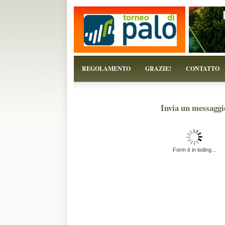
...perchè il torneo è solo un pretesto!
REGOLAMENTO
GRAZIE!
CONTATTO
Invia un messaggi
Form è in loding...