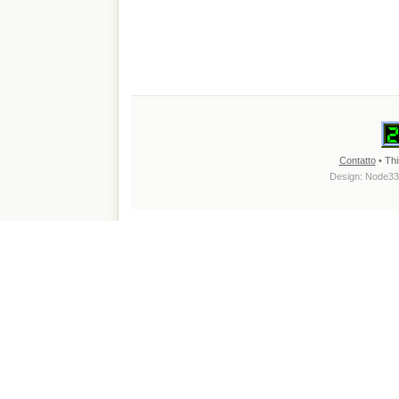
Contatto
• Thi
Design:
Node33