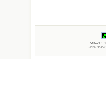
Contatto
• Thi
Design:
Node33