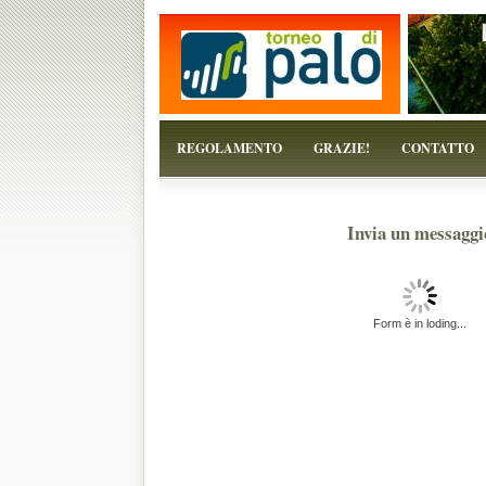
...perchè il torneo è solo un pretesto!
REGOLAMENTO
GRAZIE!
CONTATTO
Invia un messaggi
Form è in loding...