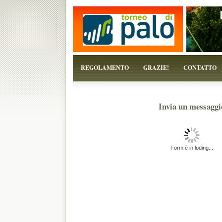
...perchè il torneo è solo un pretesto!
REGOLAMENTO
GRAZIE!
CONTATTO
Invia un messaggi
Form è in loding...