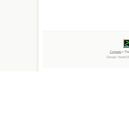
Contatto
• Thi
Design:
Node33