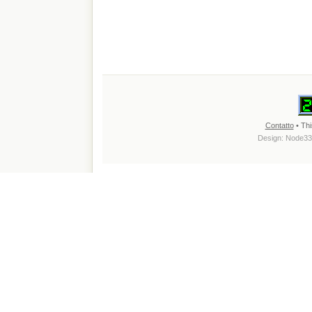
Contatto
• Thi
Design:
Node33