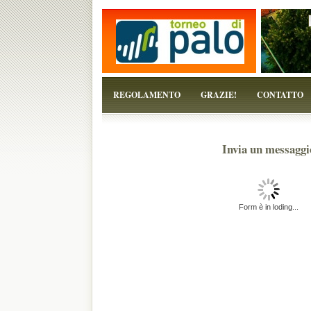
...perchè il torneo è solo un pretesto!
REGOLAMENTO
GRAZIE!
CONTATTO
Invia un messaggi
Form è in loding...