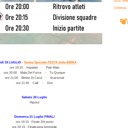
2025, set
Continua..
rdì 19 LUGLIO -
Serata Speciale FESTA della BIRRA
ore 19;15 Impalate - Palo Malo
ore 20:00 Mala Del Force - Tu Quoque
ore 21;00 Bimbe Di Carol - Scarsenal
ore 21:45 Calli - Duri
Sabato 20 Luglio
Riposo
Domenca 21 Luglio FINALI
ore 19:15 Finale 3/4 posto
ore 20:15 Finalissima femminile