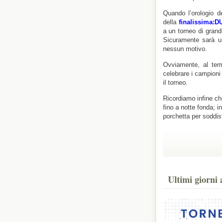
Quando l’orologio 
della
finalissima:D
a un torneo di grande
Sicuramente sarà u
nessun motivo.
Ovviamente, al term
celebrare i campioni 
il torneo.
Ricordiamo infine che
fino a notte fonda; i
porchetta per soddisf
Ultimi giorni