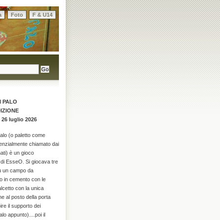
a
Foto
F & U14
I PALO
DIZIONE
 26 luglio 2026
palo (o paletto come
enzialmente chiamato dai
ati) è un gioco
di EsseO. Si giocava tre
su un campo da
o in cemento con le
alcetto con la unica
he al posto della porta
re il supporto dei
alo appunto)....poi il