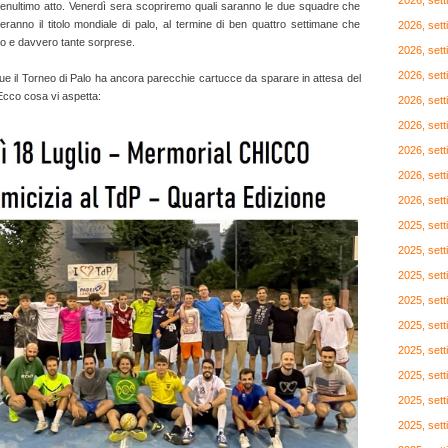
2026, set
enultimo atto. Venerdì sera scopriremo quali saranno le due squadre che
ranno il titolo mondiale di palo, al termine di ben quattro settimane che
2026, set
lo e davvero tante sorprese.
2026, set
2026, set
 il Torneo di Palo ha ancora parecchie cartucce da sparare in attesa del
 Ecco cosa vi aspetta:
2026, set
2026, set
2026, set
2026, set
2026, set
2025, set
2025, set
2025, set
2025, set
2025, set
2025, set
2025, set
2025, set
2025, set