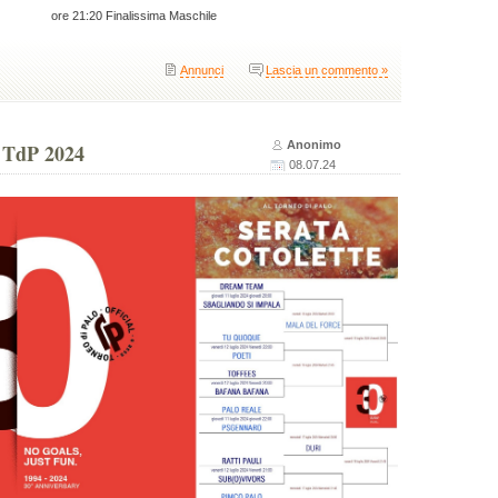
ore 21:20 Finalissima Maschile
Annunci
Lascia un commento »
Anonimo
l TdP 2024
08.07.24