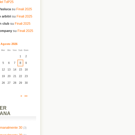
del TdP25
Pasluca
su
Finali 2025
 arbitri
su
Finali 2025
n club
su
Finali 2025
company
su
Finali 2025
Agosto 2026
Mer
Gio
Ven
Sab
Dom
1
2
5
6
7
8
9
12
13
14
15
16
19
20
21
22
23
26
27
28
29
30
>
>>
PER
MANA
timanalmente 30
(3)