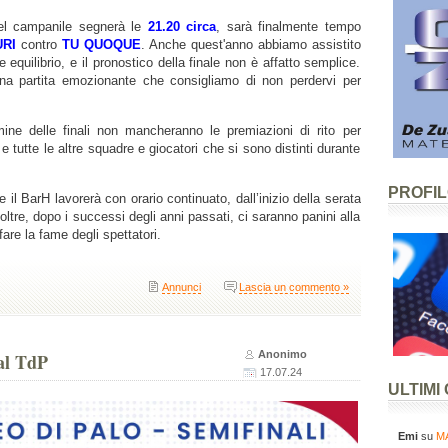
del campanile segnerà le
21.20 circa
, sarà finalmente tempo
URI
contro
TU QUOQUE
. Anche quest'anno abbiamo assistito
 equilibrio, e il pronostico della finale non è affatto semplice.
na partita emozionante che consigliamo di non perdervi per
ine delle finali non mancheranno le premiazioni di rito per
e tutte le altre squadre e giocatori che si sono distinti durante
PROFI
 il BarH lavorerà con orario continuato, dall’inizio della serata
noltre, dopo i successi degli anni passati, ci saranno panini alla
are la fame degli spettatori.
Annunci
Lascia un commento »
Anonimo
 al TdP
17.07.24
ULTIMI
Emi
su
MA