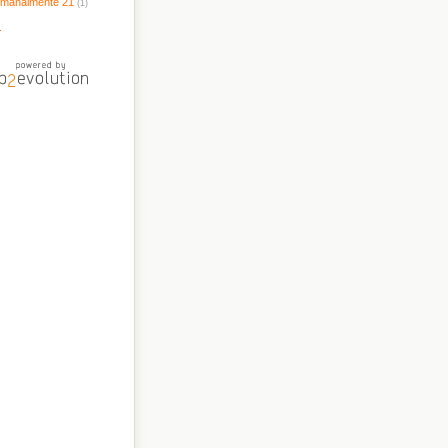
timanalmente 21
(1)
.