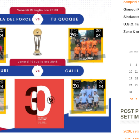
campioni 
Gianqui 
Sindacato
U.G.O. fa
Zeno & 
Lun
Mar
3
4
10
11
17
18
24
25
31
<<
<
POST 
SETTI
2026, set