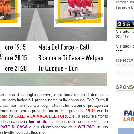
campo è stat
il torneo e l
...
Visitatori 
235417
Visitatori 
CERCA
SPONS
un mese di battaglie sportive, nella tarda serata di domenica
 squadra inciderà il proprio nome sulla coppa del TdP. Tutto il
ento, per non parlare degli atleti che saranno protagonisti
ramma della serata prevede l'inizio delle gare alle
19.15
con la
posto
tra
CALLI e LA MALA DEL FORCE
e , a seguire (intorno
le della categoria
femminile
. La coppa delle donne 2024 sarà
PATE DI CASA
e le pluricampionesse delle
WELPAO
, in una
n livello tecnico altissimo.