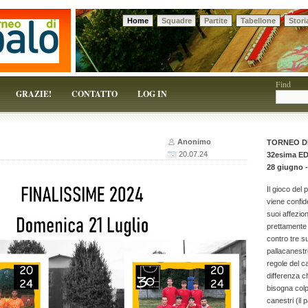
Home
Squadre
Partite
Tabellone
Stori
 solo un pretesto!
Find
GRAZIE!
CONTATTO
LOG IN
Anonimo
TORNEO D
20.07.24
32esima E
28 giugno -
Il gioco del 
viene confid
suoi affezion
prettamente 
contro tre 
pallacanestr
regole del c
differenza c
bisogna colpi
canestri (il p