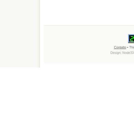
Contatto
• Thi
Design:
Node33