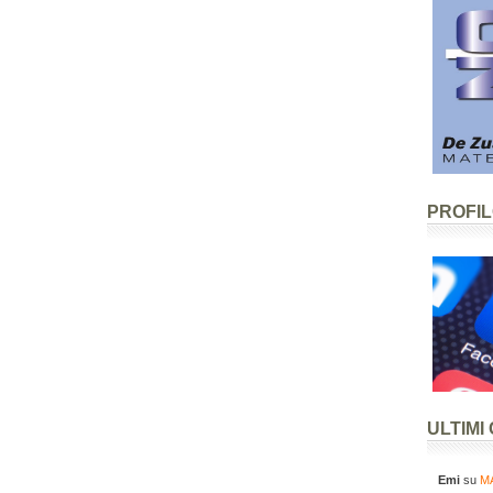
PROFI
ULTIMI
Emi
su
MA