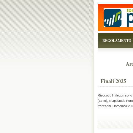
...perchè il torneo è
REGOLAMENTO
Arc
Finali 2025
Rieccoci. I riflettori sono
(tanto), si applaude (fort
trent’anni. Domenica 20 