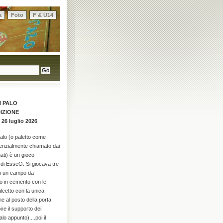
a
Foto
F & U14
I PALO
DIZIONE
 26 luglio 2026
palo (o paletto come
enzialmente chiamato dai
ati) è un gioco
di EsseO. Si giocava tre
su un campo da
o in cemento con le
alcetto con la unica
he al posto della porta
re il supporto dei
alo appunto)....poi il