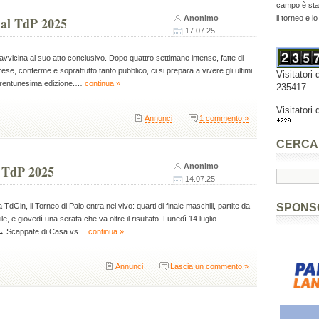
campo è stat
Anonimo
il torneo e l
 al TdP 2025
17.07.25
...
 avvicina al suo atto conclusivo. Dopo quattro settimane intense, fatte di
rese, conferme e soprattutto tanto pubblico, ci si prepara a vivere gli ultimi
Visitatori 
trentunesima edizione.…
continua »
235417
Visitatori 
Annunci
1 commento »
CERCA
Anonimo
l TdP 2025
14.07.25
a TdGin, il Torneo di Palo entra nel vivo: quarti di finale maschili, partite da
SPONS
le, e giovedì una serata che va oltre il risultato. Lunedì 14 luglio –
→ Scappate di Casa vs…
continua »
Annunci
Lascia un commento »