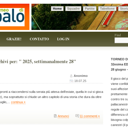
Home
Squadre
Partite
Tabellone
Stori
 solo un pretesto!
Find
GRAZIE!
CONTATTO
LOG IN
TORNEO D
hivi per: " 2025, settimanalmente 28"
32esima E
28 giugno -
Anonimo
Il gioco del 
18.07.25
viene confid
suoi affezion
 pronti a riaccendersi sulla serata più attesa dell’estate, quella in cui si gioca
prettamente 
e), ma soprattutto si chiude un altro capitolo di una storia che dura da oltre
contro tre 
luglio,…
continua »
pallacanestr
regole del c
differenza c
Annunci
11 commenti »
bisogna colpi
canestri (il p