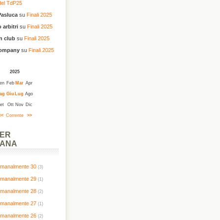
del TdP25
Pasluca
su
Finali 2025
 arbitri
su
Finali 2025
n club
su
Finali 2025
company
su
Finali 2025
2025
en
Feb
Mar
Apr
ag
Giu
Lug
Ago
et
Ott
Nov
Dic
<<
Corrente
>>
PER
MANA
timanalmente 30
(3)
timanalmente 29
(1)
timanalmente 28
(2)
timanalmente 27
(1)
timanalmente 26
(2)