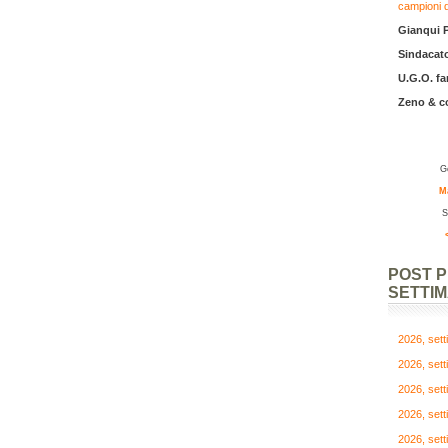
campioni 
Gianqui 
Sindacato
U.G.O. fa
Zeno & 
G
M
S
POST 
SETTI
2026, set
2026, set
2026, set
2026, set
2026, set