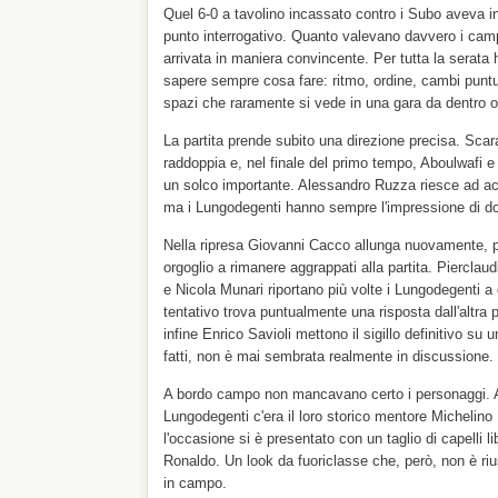
Quel 6-0 a tavolino incassato contro i Subo aveva i
punto interrogativo. Quanto valevano davvero i camp
arrivata in maniera convincente. Per tutta la serata
sapere sempre cosa fare: ritmo, ordine, cambi puntu
spazi che raramente si vede in una gara da dentro o 
La partita prende subito una direzione precisa. Scar
raddoppia e, nel finale del primo tempo, Aboulwafi
un solco importante. Alessandro Ruzza riesce ad acco
ma i Lungodegenti hanno sempre l'impressione di dov
Nella ripresa Giovanni Cacco allunga nuovamente, p
orgoglio a rimanere aggrappati alla partita. Piercla
e Nicola Munari riportano più volte i Lungodegenti a
tentativo trova puntualmente una risposta dall'altra
infine Enrico Savioli mettono il sigillo definitivo su 
fatti, non è mai sembrata realmente in discussione.
A bordo campo non mancavano certo i personaggi. A d
Lungodegenti c'era il loro storico mentore Michelino
l'occasione si è presentato con un taglio di capelli l
Ronaldo. Un look da fuoriclasse che, però, non è rius
in campo.