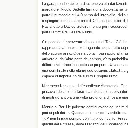
La gara prende subito la direzione voluta dai favori
marcature, Nicolò Bettella firma una doppietta nel 
porta il punteggio sul 4-0 prima dell'intervallo. Nell
a spingere con un altro palo di Compagnin, e poi di 
Pasianotto e Davide Goldin, mentre per i Goderecci i
porta la firma di Cesare Rainis.
C'è poco da rimproverare ai ragazzi di Tosa. Già il 
rappresentava un piccolo traguardo, soprattutto dopo
dello scorso anno. Questa volta il passaggio alla fas
arrivato e, dall'altra parte del campo, c'era probabil
difficili che il tabellone potesse proporre. Una squa
una semifinale nelle ultime due edizioni, abituata a g
capace di imporre fin da subito il proprio ritmo.
Nemmeno l'assenza dell'esordiente Alessandro Gregg
piacevoli della prima fase, ha rallentato la corsa d
dimostrato ancora una volta profondità di rosa e gra
Mentre al BarH le polpette continuavano ad uscire d
pari ai pali dei Tu Quoque, sul campo il verdetto era
TdP non finisce sempre con il triplice fischio. Fini
gradini della chiesa, dove i ragazzi dei Goderecci 