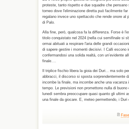
proteste, tanto rispetto e due squadre che pensano s
torneo dove l'eliminazione diretta può facilmente far s
regalano invece uno spettacolo che rende onore al pub
di Palo.
Alla fine, però, qualcosa fa la differenza. Forse è l'e
titolo conquistato nel 2024 (nella cui semifinale si s
ormai abituati a respirare l'aria delle grandi occasio
di sapere gestire i momenti decisivi. I Calli escono i
confermandosi una solida realtà, con un’evidente alle
finale….
Il triplice fischio libera la gioia dei Duri... ma solo p
abbracci, il discorso si sposta sorprendentemente
incombe la finale, ma incombe anche una vacanza 
tempo. Le previsioni non promettono nulla di buono e 
lunedì sembra preoccupare quasi quanto gli ultimi ass
una finale da giocare. E, meteo permettendo, i Duri c
Fase