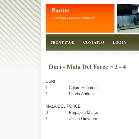
Partite
che è successo sul campo?
FRONT PAGE
CONTATTO
LOG IN
Duri - Mala Del Force = 2 - 4
DURI
1 - Calore Edoardo
1 - Fabris Andrea
MALA DEL FORCE
3 - Parpajola Marco
1 - Zulian Giovanni