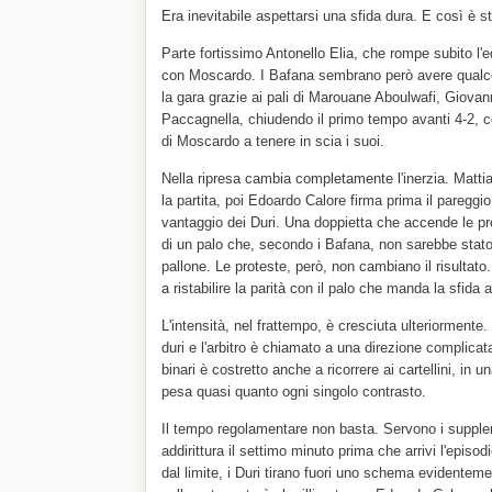
Era inevitabile aspettarsi una sfida dura. E così è st
Parte fortissimo Antonello Elia, che rompe subito l'e
con Moscardo. I Bafana sembrano però avere qualc
la gara grazie ai pali di Marouane Aboulwafi, Giova
Paccagnella, chiudendo il primo tempo avanti 4-2, c
di Moscardo a tenere in scia i suoi.
Nella ripresa cambia completamente l'inerzia. Matt
la partita, poi Edoardo Calore firma prima il pareggi
vantaggio dei Duri. Una doppietta che accende le pr
di un palo che, secondo i Bafana, non sarebbe stato
pallone. Le proteste, però, non cambiano il risultato.
a ristabilire la parità con il palo che manda la sfida
L'intensità, nel frattempo, è cresciuta ulteriormente.
duri e l'arbitro è chiamato a una direzione complicata
binari è costretto anche a ricorrere ai cartellini, in u
pesa quasi quanto ogni singolo contrasto.
Il tempo regolamentare non basta. Servono i supple
addirittura il settimo minuto prima che arrivi l'episo
dal limite, i Duri tirano fuori uno schema evidenteme