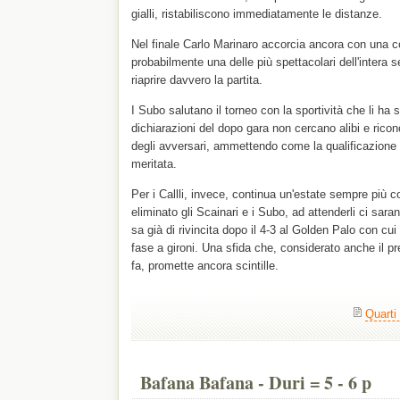
gialli, ristabiliscono immediatamente le distanze.
Nel finale Carlo Marinaro accorcia ancora con una co
probabilmente una delle più spettacolari dell'intera s
riaprire davvero la partita.
I Subo salutano il torneo con la sportività che li ha 
dichiarazioni del dopo gara non cercano alibi e rico
degli avversari, ammettendo come la qualificazione 
meritata.
Per i Callli, invece, continua un'estate sempre più 
eliminato gli Scainari e i Subo, ad attenderli ci sara
sa già di rivincita dopo il 4-3 al Golden Palo con cu
fase a gironi. Una sfida che, considerato anche il 
fa, promette ancora scintille.
Quarti 
Bafana Bafana - Duri = 5 - 6 p