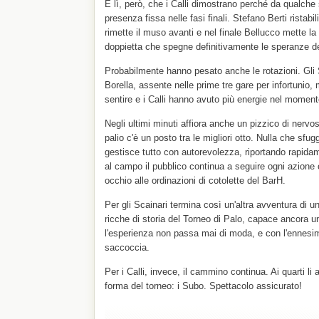
È lì, però, che i Calli dimostrano perché da qualche
presenza fissa nelle fasi finali. Stefano Berti ristabil
rimette il muso avanti e nel finale Bellucco mette la
doppietta che spegne definitivamente le speranze de
Probabilmente hanno pesato anche le rotazioni. Gli S
Borella, assente nelle prime tre gare per infortunio, m
sentire e i Calli hanno avuto più energie nel moment
Negli ultimi minuti affiora anche un pizzico di nervo
palio c'è un posto tra le migliori otto. Nulla che s
gestisce tutto con autorevolezza, riportando rapida
al campo il pubblico continua a seguire ogni azione
occhio alle ordinazioni di cotolette del BarH.
Per gli Scainari termina così un'altra avventura di u
ricche di storia del Torneo di Palo, capace ancora u
l'esperienza non passa mai di moda, e con l'ennes
saccoccia.
Per i Calli, invece, il cammino continua. Ai quarti li 
forma del torneo: i Subo. Spettacolo assicurato!