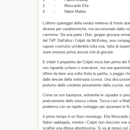
2 - Moscardo Elia
4 - Nalon Mattia
L'ultimo spareggio della serata metteva di fronte d
diverse per caratteristiche, ma accomunate dalla vogl
cammino. Da una parte i Duri, gruppo giovane ormai 
del TdP. Dall'altra i Colpiti da McKinley, una compag
saputo costruirsi un'identità tutta sua, fatta di esper
stare insieme prima ancora che di giocare.
E infatti il prepartita dei Colpiti inizia ben prima del 
non riguarda schemi o marcature, ma una questione 
offrire da bere una volta finita la partita, o peggio ch
dalle bevute della settimana scorsa. Una discussion
profumo delle cotolette proveniente dalla cucina, se
Come se non bastasse, entrambe le squadre si pres
praticamente dello stesso colore. Tocca così a Matt
problema con un rapido sorteggio per assenare le f
Il primo tempo è un Duro monologo. Elia Moscardo ro
Nalon raddoppia, mentre i Colpiti non riescono mai a
scalfire una difesa attentissima. Si va al riposo sul