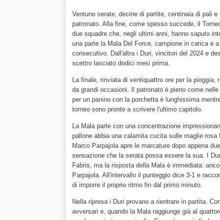
Ventuno serate, decine di partite, centinaia di pali e
patronato. Alla fine, come spesso succede, il Torneo 
due squadre che, negli ultimi anni, hanno saputo inte
una parte la Mala Del Force, campione in carica e a
consecutivo. Dall'altra i Duri, vincitori del 2024 e des
scettro lasciato dodici mesi prima.
La finale, rinviata di ventiquattro ore per la pioggi
da grandi occasioni. Il patronato è pieno come nelle 
per un panino con la porchetta è lunghissima mentre
torneo sono pronte a scrivere l'ultimo capitolo.
La Mala parte con una concentrazione impressionan
pallone abbia una calamita cucita sulle maglie rosa 
Marco Parpajola apre le marcature dopo appena due 
sensazione che la serata possa essere la sua. I Du
Fabris, ma la risposta della Mala è immediata: anco
Parpajola. All'intervallo il punteggio dice 3-1 e ra
di imporre il proprio ritmo fin dal primo minuto.
Nella ripresa i Duri provano a rientrare in partita. C
avversari e, quando la Mala raggiunge già al quattord