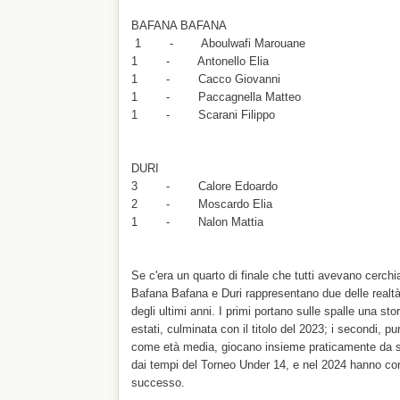
BAFANA BAFANA
1 - Aboulwafi Marouane
1 - Antonello Elia
1 - Cacco Giovanni
1 - Paccagnella Matteo
1 - Scarani Filippo
DURI
3 - Calore Edoardo
2 - Moscardo Elia
1 - Nalon Mattia
Se c'era un quarto di finale che tutti avevano cerchi
Bafana Bafana e Duri rappresentano due delle realtà 
degli ultimi anni. I primi portano sulle spalle una sto
estati, culminata con il titolo del 2023; i secondi, p
come età media, giocano insieme praticamente da s
dai tempi del Torneo Under 14, e nel 2024 hanno conq
successo.