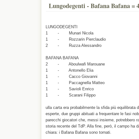
Lungodegenti - Bafana Bafana = 4
LUNGODEGENTI
1 - Munari Nicola
1 - Rozzarin Pierclaudio
2 - Ruzza Alessandro
BAFANA BAFANA
2 - Aboulwafi Marouane
1 - Antonello Elia
1 - Cacco Giovanni
1 - Paccagnella Matteo
1 - Savioli Enrico
1 - Scarani Filippo
ulla carta era probabilmente la sfida più equilibrata
esperte, due gruppi abituati a frequentare le fasi nob
parecchi giocatori che, messi insieme, potrebbero r
storia recente del TdP. Alla fine, però, il campo ha d
chiara: i Bafana Bafana sono tornati.