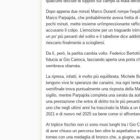
qualcuno discute di luppolo sul campo la Mala deci
Dopo appena due minuti Marco Duranti rompe l'equilib
Marco Parpajola, che probabilmente aveva fretta di arr
pochi minuti, mette insieme un'impressionante raffica
accusano il colpo. L'emozione per un traguardo in
un po' più pesanti del solito e il tabellone dice addiri
riescano finalmente a sciogliersi.
Da lì, però, la partita cambia volto. Federico Bertot
fiducia ai Gio Carioca, lasciando aperta una porta c
sembrava sbarrata.
La ripresa, infatti, è molto più equilibrata. Michel
tengono vive le speranze dei canarini, ma ogni tentat
semifinale trova puntualmente una risposta della Mal
sigillo, mentre Parpajola completa una serata da a
una prestazione che entra di diritto tra le più pesant
uno che negli ultimi anni ha trascinato la Mala a un 
2021 e di nuovo nel 2025 sa bene come si affrontan
Al triplice fischio non ci sono musi lunghi tra i Gio
di aver chiuso un percorso ben oltre le aspettative e l
torneo con una medaglia di bronzo che, a giugno, av