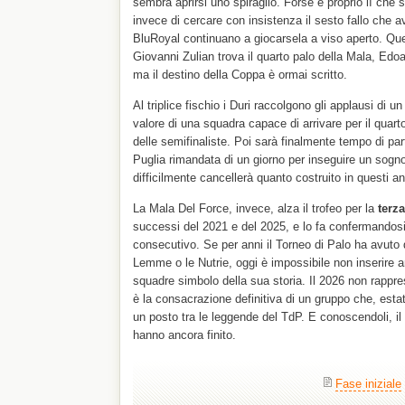
sembra aprirsi uno spiraglio. Forse è proprio lì che 
invece di cercare con insistenza il sesto fallo che av
BluRoyal continuano a giocarsela a viso aperto. Quel
Giovanni Zulian trova il quarto palo della Mala, Edoa
ma il destino della Coppa è ormai scritto.
Al triplice fischio i Duri raccolgono gli applausi di u
valore di una squadra capace di arrivare per il quart
delle semifinaliste. Poi sarà finalmente tempo di par
Puglia rimandata di un giorno per inseguire un sogn
difficilmente cancellerà quanto costruito in questi an
La Mala Del Force, invece, alza il trofeo per la
terza
successi del 2021 e del 2025, e lo fa confermandos
consecutivo. Se per anni il Torneo di Palo ha avut
Lemme o le Nutrie, oggi è impossibile non inserire a
squadre simbolo della sua storia. Il 2026 non rappres
è la consacrazione definitiva di un gruppo che, estat
un posto tra le leggende del TdP. E conoscendoli, il
hanno ancora finito.
Fase iniziale