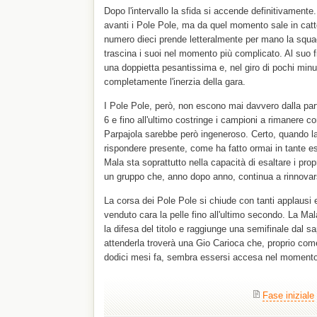
Dopo l'intervallo la sfida si accende definitivamente.
avanti i Pole Pole, ma da quel momento sale in catte
numero dieci prende letteralmente per mano la squadra
trascina i suoi nel momento più complicato. Al suo 
una doppietta pesantissima e, nel giro di pochi minut
completamente l'inerzia della gara.
I Pole Pole, però, non escono mai davvero dalla parti
6 e fino all'ultimo costringe i campioni a rimanere co
Parpajola sarebbe però ingeneroso. Certo, quando la 
rispondere presente, come ha fatto ormai in tante est
Mala sta soprattutto nella capacità di esaltare i propri
un gruppo che, anno dopo anno, continua a rinnovars
La corsa dei Pole Pole si chiude con tanti applausi
venduto cara la pelle fino all'ultimo secondo. La Ma
la difesa del titolo e raggiunge una semifinale dal s
attenderla troverà una Gio Carioca che, proprio co
dodici mesi fa, sembra essersi accesa nel momento 
Fase iniziale