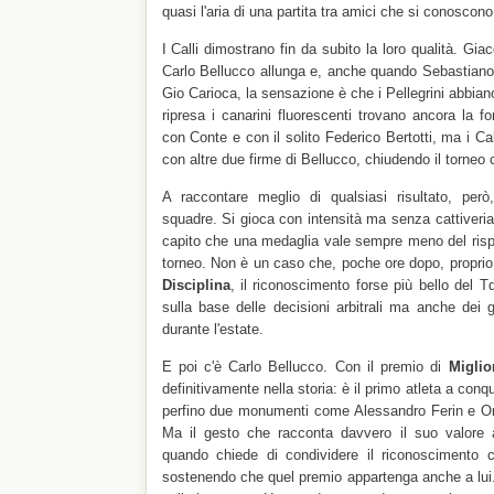
quasi l'aria di una partita tra amici che si conoscono
I Calli dimostrano fin da subito la loro qualità. Gi
Carlo Bellucco allunga e, anche quando Sebastiano 
Gio Carioca, la sensazione è che i Pellegrini abbian
ripresa i canarini fluorescenti trovano ancora la fo
con Conte e con il solito Federico Bertotti, ma i Ca
con altre due firme di Bellucco, chiudendo il torneo c
A raccontare meglio di qualsiasi risultato, però
squadre. Si gioca con intensità ma senza cattiveri
capito che una medaglia vale sempre meno del risp
torneo. Non è un caso che, poche ore dopo, proprio 
Disciplina
, il riconoscimento forse più bello del 
sulla base delle decisioni arbitrali ma anche dei g
durante l'estate.
E poi c'è Carlo Bellucco. Con il premio di
Miglio
definitivamente nella storia: è il primo atleta a conq
perfino due monumenti come Alessandro Ferin e Om
Ma il gesto che racconta davvero il suo valore a
quando chiede di condividere il riconoscimento
sostenendo che quel premio appartenga anche a lui