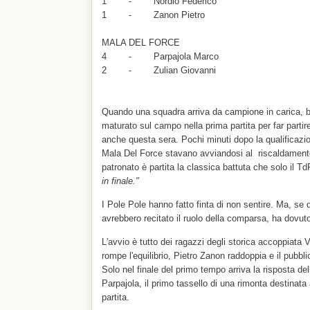
1 - Nordio Federico
1 - Zanon Pietro
MALA DEL FORCE
4 - Parpajola Marco
2 - Zulian Giovanni
Quando una squadra arriva da campione in carica, bas
maturato sul campo nella prima partita per far parti
anche questa sera. Pochi minuti dopo la qualificazi
Mala Del Force stavano avviandosi al riscaldament
patronato è partita la classica battuta che solo il T
in finale."
I Pole Pole hanno fatto finta di non sentire. Ma, s
avrebbero recitato il ruolo della comparsa, ha dovuto 
L'avvio è tutto dei ragazzi degli storica accoppiata
rompe l'equilibrio, Pietro Zanon raddoppia e il pubblic
Solo nel finale del primo tempo arriva la risposta d
Parpajola, il primo tassello di una rimonta destinata 
partita.