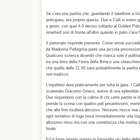
Se c'era una partita che, guardando il tabellone a ini
anticipata, era proprio questa. Duri e Calli si erano g
a gironi, con quel 4-3 deciso soltanto al Golden Palo
rimetterli uno di fronte all'altro quando in palio c'era 
Il patronato risponde presente. Come ormai succede 
da Madonna Pellegrina parte una piccola processione 
Qualcuno scherza dicendo che manca solo il pullman
tra una birra della Festa della Birra e una chiacchier
che quella delle 21.50 sarà probabilmente la partita d
non tradisce.
L'equilibrio dura praticamente per tutta la gara. I C
scatenato Giacomo Grieco, autore di una splendida tri
Duri rispondono con la calma di chi certe partite le 
prende la scena con quattro pali pesantissimi, ment
che alla fine risulterà decisivo. Nessuno riesce mai 
ogni tentativo di fuga trova immediatamente una risp
altissimo ritmo ma con una correttezza che merita qu
finale.
Ed è forse proprio questa la fotografia più bella dell