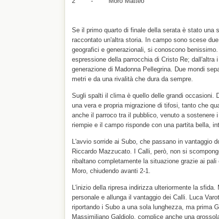
2 - Moro Matteo
Se il primo quarto di finale della serata è stato una s
raccontato un'altra storia. In campo sono scese due
geografici e generazionali, si conoscono benissimo.
espressione della parrocchia di Cristo Re; dall'altra 
generazione di Madonna Pellegrina. Due mondi separ
metri e da una rivalità che dura da sempre.
Sugli spalti il clima è quello delle grandi occasioni
una vera e propria migrazione di tifosi, tanto che qua
anche il parroco tra il pubblico, venuto a sostenere i 
riempie e il campo risponde con una partita bella, int
L'avvio sorride ai Subo, che passano in vantaggio 
Riccardo Mazzucato. I Calli, però, non si scompongon
ribaltano completamente la situazione grazie ai pali
Moro, chiudendo avanti 2-1.
L'inizio della ripresa indirizza ulteriormente la sfida
personale e allunga il vantaggio dei Calli. Luca Varott
riportando i Subo a una sola lunghezza, ma prima 
Massimiliano Galdiolo, complice anche una grossola