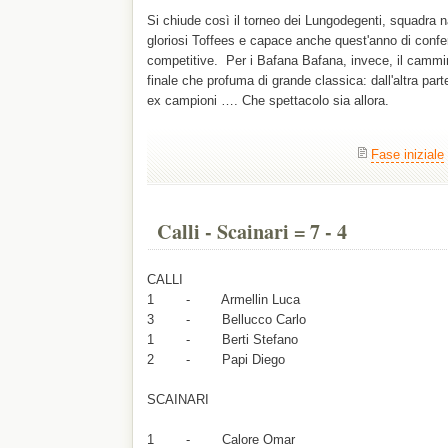
Si chiude così il torneo dei Lungodegenti, squadra n
gloriosi Toffees e capace anche quest'anno di conferm
competitive. Per i Bafana Bafana, invece, il cammi
finale che profuma di grande classica: dall'altra part
ex campioni …. Che spettacolo sia allora.
Fase iniziale
Calli - Scainari = 7 - 4
CALLI
1 - Armellin Luca
3 - Bellucco Carlo
1 - Berti Stefano
2 - Papi Diego
SCAINARI
1 - Calore Omar