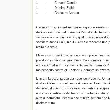
1 - Corvetti Claudio
1 - Demiraj Erald
1 - Galeazzo Andrea
C'erano tutti gli ingredienti per una grande serata: d
decine di edizioni del Torneo di Palo distribuite tra i
sensazione che, prima o poi, qualcuno avrebbe dovuto
sorridere sono i Calli, ma il 7-4 finale racconta una p
realtà sia stata.
I bisognosi di pedicure partono con il piede giusto e 
prendono in mano la gara. Diego Papi rompe il ghiac
e Luca Armellin firma il momentaneo 3-0. Sembra l'ini
ma pensarlo contro gli Scainari è sempre un azzard
E infatti la vecchia guardia risponde presente. Oma
Andrea Galeazzo continua la rimonta ed Erald Demir
dell'intervallo. A inizio ripresa arriva perfino il sorp
uno che di partite da dentro o fuori ne ha giocate p
altro al patronato. Per qualche minuto sembra che 
ribaltare tutto.