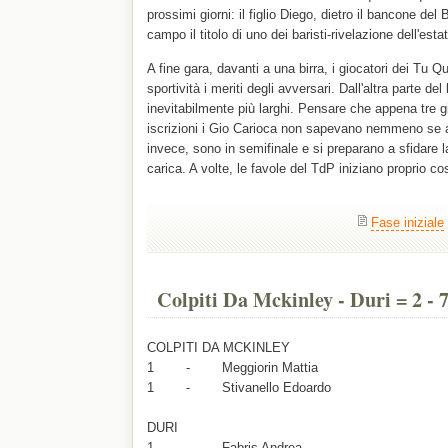
prossimi giorni: il figlio Diego, dietro il bancone del
campo il titolo di uno dei baristi-rivelazione dell'estat
A fine gara, davanti a una birra, i giocatori dei Tu
sportività i meriti degli avversari. Dall'altra parte de
inevitabilmente più larghi. Pensare che appena tre gi
iscrizioni i Gio Carioca non sapevano nemmeno se a
invece, sono in semifinale e si preparano a sfidare
carica. A volte, le favole del TdP iniziano proprio cos
Fase iniziale
Colpiti Da Mckinley - Duri = 2 - 
COLPITI DA MCKINLEY
1 - Meggiorin Mattia
1 - Stivanello Edoardo
DURI
1 - Fabris Andrea