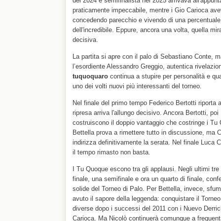
del 2024 e semifinalista nel 2025 arrivava all'appu
praticamente impeccabile, mentre i Gio Carioca avev
concedendo parecchio e vivendo di una percentuale re
dell'incredibile. Eppure, ancora una volta, quella mira
decisiva.
La partita si apre con il palo di Sebastiano Conte,
l’esordiente Alessandro Greggio, autentica rivelazion
tuquoquaro
continua a stupire per personalità e qu
uno dei volti nuovi più interessanti del torneo.
Nel finale del primo tempo Federico Bertotti riporta a
ripresa arriva l'allungo decisivo. Ancora Bertotti, 
costruiscono il doppio vantaggio che costringe i Tu 
Bettella prova a rimettere tutto in discussione, ma C
indirizza definitivamente la serata. Nel finale Luc
il tempo rimasto non basta.
I Tu Quoque escono tra gli applausi. Negli ultimi tr
finale, una semifinale e ora un quarto di finale, conf
solide del Torneo di Palo. Per Bettella, invece, sf
avuto il sapore della leggenda: conquistare il Torneo
diverse dopo i successi del 2011 con i Nuevo Derric
Carioca. Ma Nicolò continuerà comunque a frequenta