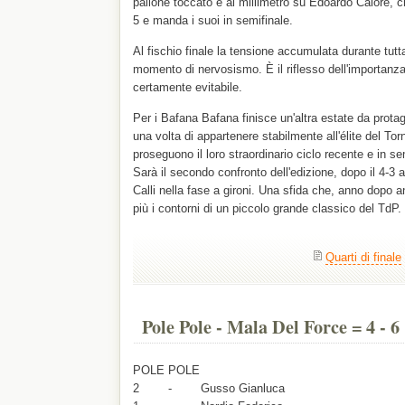
pallone toccato è al millimetro su Edoardo Calore, che
5 e manda i suoi in semifinale.
Al fischio finale la tensione accumulata durante tutt
momento di nervosismo. È il riflesso dell'importanz
certamente evitabile.
Per i Bafana Bafana finisce un'altra estate da prot
una volta di appartenere stabilmente all'élite del Tor
proseguono il loro straordinario ciclo recente e in sem
Sarà il secondo confronto dell'edizione, dopo il 4-3 
Calli nella fase a gironi. Una sfida che, anno dop
più i contorni di un piccolo grande classico del TdP.
Quarti di finale
Pole Pole - Mala Del Force = 4 - 6
POLE POLE
2 - Gusso Gianluca