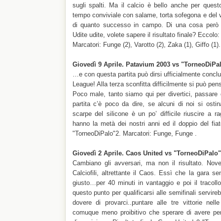
sugli spalti. Ma il calcio è bello anche per quest
tempo conviviale con salame, torta sofegona e del v
di quanto successo in campo. Di una cosa però 
Udite udite, volete sapere il risultato finale? Eccolo
Marcatori: Funge (2), Varotto (2), Zaka (1), Giffo (1).
Giovedì 9 Aprile. Patavium 2003 vs "TorneoDiPa
…e con questa partita può dirsi ufficialmente conclu
League! Alla terza sconfitta difficilmente si può pens
Poco male, tanto siamo qui per divertici, passare
partita c’è poco da dire, se alcuni di noi si osti
scarpe del silicone è un po’ difficile riuscire a r
hanno la metà dei nostri anni ed il doppio del fia
"TorneoDiPalo"2. Marcatori: Funge, Funge .
Giovedì 2 Aprile. Caos United vs "TorneoDiPalo"
Cambiano gli avversari, ma non il risultato. Nove
Calciofili, altrettante il Caos. Essì che la gara s
giusto…per 40 minuti in vantaggio e poi il tracollo
questo punto per qualificarsi alle semifinali servir
dovere di provarci..puntare alle tre vittorie nel
comuque meno proibitivo che sperare di avere pe