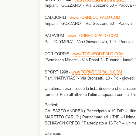
Impianti "GOZZANO” - Via Gozzano 60 – Padova - 
CALCIOFILI -
www.TORNEODIPALO.COM
Impianti "GOZZANO” - Via Gozzano 60 – Padova - 
PATAVIUM -
www.TORNEODIPALO.COM
Pal. "OLYMPIA" - Via Chiesanuova, 129 - Padova - g
COR CORDIS -
www.TORNEODIPALO.COM
"Seminario Minore" - Via Rossi 2 - Rubano - lunedì 1
SPORT 1998 -
www.TORNEODIPALO.COM
Parr. “NATIVITAS” - Via Bronzetti, 10 - Pd - giovedì
Un ultima cosa….ecco la lista di coloro che ci rapp
tornei di Palo all’attivo e l’ultima squadra con cui l’
Portieri:
GALEAZZO ANDREA ( Partecipato a 19 TdP – Ultim
MARETTO CARLO ( Partecipato ad 1 TdP – Ultima 
SCHIAVON ORFEO ( Partecipato a 16 TdP – Ultima
Difensori: