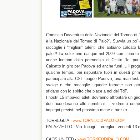
Comincia l’avventura della Nazionale del Torneo di 
è la Nazionale del Torneo di Palo?”. Suvvia un po’
raccoglie i “migliori” talenti che abbiano calcato
palo!!! La selezione nacque nel 2009 con l’intento 
anche lontano dalla parrocchia di Cristo Re, par
Calcetto in giro per Padova ed anche fuori….Il proge
qualche tempo, per rispuntare fuori in questi pri
partecipare alla CSI League Padova, una manifesta
svolge e che raccoglie squadre formate non pr
sfidano con lo spirito che piace a noi del TdP.
I nostri 15 impavidi atleti dovranno affrontare un gi
due accederanno alle semifinali…..vedremo come 
impegni previsti nel prossimo mese e mezzo:
TORREGLIA -
www.TORNEODIPALO.COM
PALAZZETTO - Via Tobagi - Torreglia - venerdì 13 
CAOS UNITED -
www.TORNEODIPALO.COM