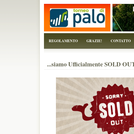
...perchè il torneo è solo un pretesto!
REGOLAMENTO
GRAZIE!
CONTATTO
...siamo Ufficialmente SOLD OUT