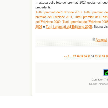
In attesa delle foto dei premiati 2014 godiamoci quel
precedenti:
Tutti i premiati dell'Edizione 2013
,
Tutti i premiati d
premiati dell'Edizione 2011
,
Tutti i premiati dell'Edi
dell'Edizione 2009
,
Tutti i premiati dell'Edizione 200
2006
e
Tutti i premiati dell'Edizione 2005
. Buona visi
Annunci
<<
1
...
27
28
29
30
31
32
33
34
35
3
Contatto
• Thi
Design:
Node33