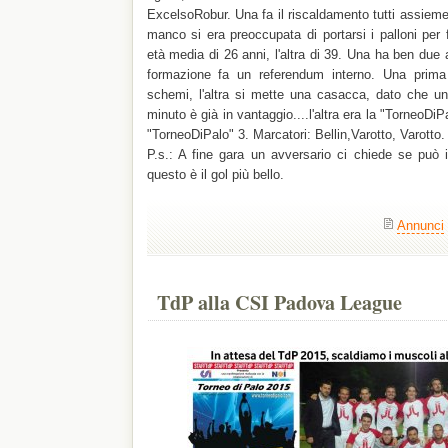
ExcelsoRobur. Una fa il riscaldamento tutti assieme 
manco si era preoccupata di portarsi i palloni per
età media di 26 anni, l'altra di 39. Una ha ben due al
formazione fa un referendum interno. Una prima 
schemi, l'altra si mette una casacca, dato che u
minuto è già in vantaggio....l'altra era la "TorneoDiPa
"TorneoDiPalo" 3. Marcatori: Bellin,Varotto, Varotto.
P.s.: A fine gara un avversario ci chiede se può i
questo è il gol più bello.
Annunci
TdP alla CSI Padova League