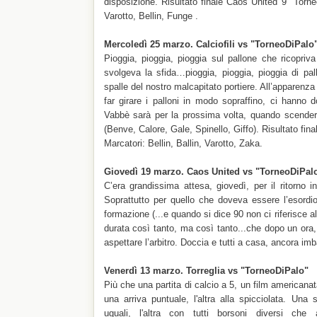
disposizione. Risultato finale Caos United 9 "Torne
Varotto, Bellin, Funge .
Mercoledì 25 marzo. Calciofili vs "TorneoDiPalo
Pioggia, pioggia, pioggia sul pallone che ricopriv
svolgeva la sfida…pioggia, pioggia, pioggia di pal
spalle del nostro malcapitato portiere. All’apparenza
far girare i palloni in modo sopraffino, ci hanno 
Vabbè sarà per la prossima volta, quando scenderan
(Benve, Calore, Gale, Spinello, Giffo). Risultato fina
Marcatori: Bellin, Ballin, Varotto, Zaka.
Giovedì 19 marzo. Caos United vs "TorneoDiPal
C’era grandissima attesa, giovedì, per il ritorno 
Soprattutto per quello che doveva essere l’esordio
formazione (...e quando si dice 90 non ci riferisce a
durata così tanto, ma così tanto...che dopo un ora, 
aspettare l’arbitro. Doccia e tutti a casa, ancora imb
Venerdì 13 marzo. Torreglia vs "TorneoDiPalo"
Più che una partita di calcio a 5, un film americana
una arriva puntuale, l'altra alla spicciolata. Una
uguali, l'altra con tutti borsoni diversi che