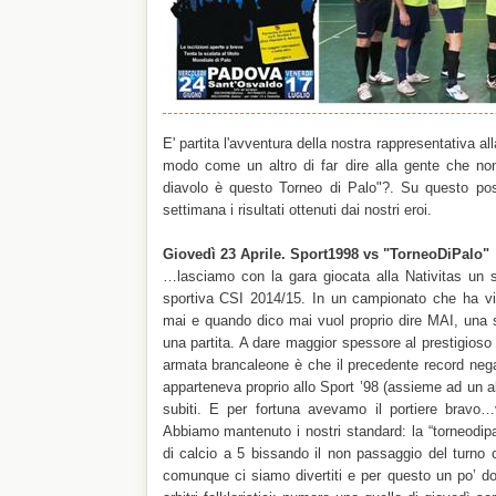
E' partita l'avventura della nostra rappresentativa a
modo come un altro di far dire alla gente che n
diavolo è questo Torneo di Palo"?. Su questo pos
settimana i risultati ottenuti dai nostri eroi.
Giovedì 23 Aprile. Sport1998 vs "TorneoDiPalo"
…lasciamo con la gara giocata alla Nativitas un s
sportiva CSI 2014/15. In un campionato che ha vist
mai e quando dico mai vuol proprio dire MAI, una 
una partita. A dare maggior spessore al prestigioso 
armata brancaleone è che il precedente record negati
apparteneva proprio allo Sport ’98 (assieme ad un al
subiti. E per fortuna avevamo il portiere bravo…
Abbiamo mantenuto i nostri standard: la “torneodipa
di calcio a 5 bissando il non passaggio del turno 
comunque ci siamo divertiti e per questo un po’ do