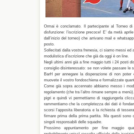
Ormai è conclamato. Il partecipante al Torneo di 
disfunzione: l’iscrizione precoce! E’ da metà apri
dall’inizio del torneo) che arrivano mail e whatsapp
posto.
Sollecitati dalla vostra frenesia, ci siamo messi ed a
modulistica d’iscrizione che già da oggi è on line.
Negli ultimi anni già a fine maggio tutti i 24 posti di
consiglio disinteressato: se non volete passare le s
BarH per annegare la disperazione di non poter 
muovete il vostro fondoschiena e formalizzate quanto
Come già sopra accennato abbiamo messo i moduli
regolamento (che tra l’altro rimane sempre a menù)
pigri e quindi vi permettiamo di raggiungerla clicc
rammentiamo che la completezza dei dati è fondame
scorsi l’apposita liberatoria e la richiesta di tesse
firmare prima della prima partita. Ma questi sono 
singoli responsabili delle squadre.
Prossimo appuntamento per fine maggio qu
probabilmente unica) raccolta ufficiale delle iscriz