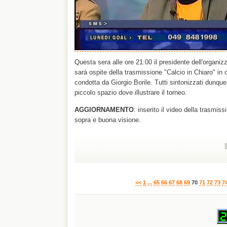
Questa sera alle ore 21:00 il presidente dell'organiz
sarà ospite della trasmissione "Calcio in Chiaro" in 
condotta da Giorgio Borile. Tutti sintonizzati dunque
piccolo spazio dove illustrare il torneo.
AGGIORNAMENTO
: inserito il video della trasmis
sopra e buona visione.
<<
1
...
65
66
67
68
69
70
71
72
73
7