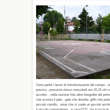
Sono partiti i lavori di ristrutturazaone del campo..
preciso...prossimo ritrovo mercoledì ore 20,15 chi v
accetto....nella sezione foto altre fotografie del prim
che scrosta il palo...gale che diserba..giffo che puli
piccolo camillo...omar che si crede un piccolo archi
il piccolo compiuteraro...e cava????...ha sì lui fa le 