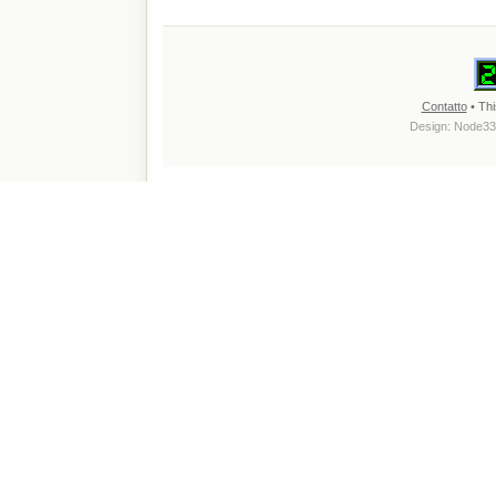
Contatto
• Thi
Design:
Node33