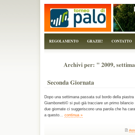
...perchè il torneo è solo un pretesto!
REGOLAMENTO
GRAZIE!
CONTATTO
Archivi per: " 2009, settim
Seconda Giornata
Dopo una settimana passata sul bordo della piastra 
Giambonetti© si può già tracciare un primo bilancio 
due giornate ci suggeriscono una parola che ha carat
a questo…
continua »
Ann