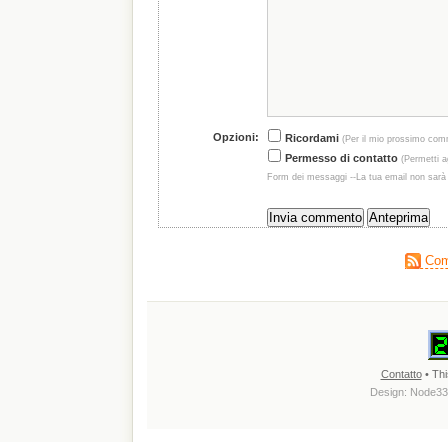
Opzioni:
Ricordami
(Per il mio prossimo com
Permesso di contatto
(Permetti ag
Form dei messaggi --La tua email non sarà
Comm
Contatto
• Thi
Design:
Node33