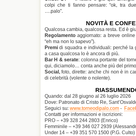
colpi che ti fanno pensare: “ok, tra due
….palo”.
NOVITÀ E CONF
Qualcosa cambia, qualcosa resta. Ed è giu
Regolamento
aggiornato: a breve online
“eh ma non lo sapevo”).
Premi
di squadra e individuali: perché la g
a casa qualcosa lo è ancora di più.
Bar H & serate
: colonna portante del torn
qui, diciamolo… conta anche più del primo
Social,
foto, dirette: anche chi non è in 
di celebrità (volente o nolente).
RIASSUMEND
Quando: dal 28 giugno al 26 luglio 2026
Dove: Patronato di Cristo Re, Sant’Osval
Seguici su:
www.torneodipalo.com
-
Face
Contatti per informazioni e iscrizioni:
PRO – +39 328 244 2803 (Enrico)
Femminile – +39 346 027 2939 (Alessandr
Under 14 – +39 351 570 1500 (P.G. Culto)