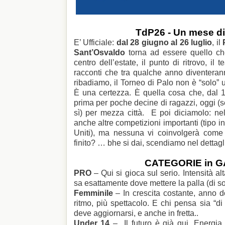
TdP26 - Un mese di
E’ Ufficiale:
dal 28 giugno al 26 luglio
, il
Sant’Osvaldo
torna ad essere quello che 
centro dell’estate, il punto di ritrovo, il 
racconti che tra qualche anno diventera
ribadiamo, il Torneo di Palo non è “solo” 
È una certezza. È quella cosa che, dal 1
prima per poche decine di ragazzi, oggi 
sì) per mezza città. E poi diciamolo: ne
anche altre competizioni importanti (tipo 
Uniti), ma nessuna vi coinvolgerà come
finito? … bhe si dai, scendiamo nel dettagl
CATEGORIE in 
PRO
– Qui si gioca sul serio. Intensità al
sa esattamente dove mettere la palla (di sol
Femminile
– In crescita costante, anno do
ritmo, più spettacolo. E chi pensa sia “
deve aggiornarsi, e anche in fretta..
Under 14
– Il futuro è già qui. Energia