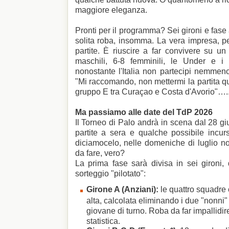
maggiore eleganza.
Pronti per il programma? Sei gironi e fase 
solita roba, insomma. La vera impresa, p
partite. È riuscire a far convivere su 
maschili, 6-8 femminili, le Under e i s
nonostante l'Italia non partecipi nemmeno 
"Mi raccomando, non mettermi la partita qu
gruppo E tra Curaçao e Costa d'Avorio"….
Ma passiamo alle date del TdP 2026
Il Torneo di Palo andrà in scena dal 28 gi
partite a sera e qualche possibile incur
diciamocelo, nelle domeniche di luglio n
da fare, vero?
La prima fase sarà divisa in sei gironi,
sorteggio "pilotato":
Girone A (Anziani):
le quattro squadre 
alta, calcolata eliminando i due "nonni" 
giovane di turno. Roba da far impallidir
statistica.