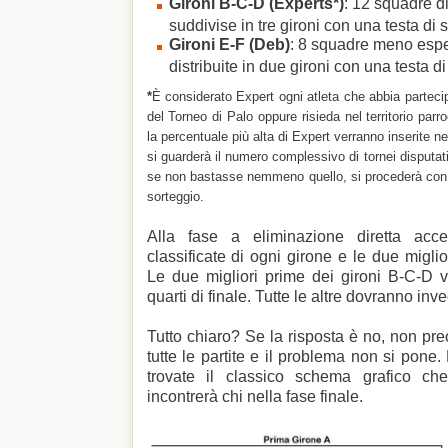
Gironi B-C-D (Experts*)
: 12 squadre di
suddivise in tre gironi con una testa di 
Gironi E-F (Deb)
: 8 squadre meno espe
distribuite in due gironi con una testa di
*
È considerato Expert ogni atleta che abbia parteci
del Torneo di Palo oppure risieda nel territorio par
la percentuale più alta di Expert verranno inserite ne
si guarderà il numero complessivo di tornei disputat
se non bastasse nemmeno quello, si procederà con
sorteggio.
Alla fase a eliminazione diretta ac
classificate di ogni girone e le due miglio
Le due migliori prime dei gironi B-C-D v
quarti di finale. Tutte le altre dovranno inv
Tutto chiaro? Se la risposta è no, non pre
tutte le partite e il problema non si pone. Pe
trovate il classico schema grafico ch
incontrerà chi nella fase finale.