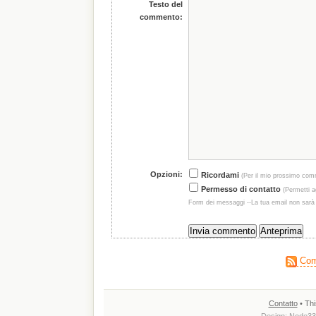
Testo del
commento:
Opzioni:
Ricordami
(Per il mio prossimo com
Permesso di contatto
(Permetti ag
Form dei messaggi --La tua email non sarà
Comm
Contatto
• Thi