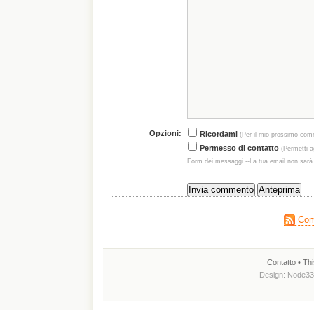
Opzioni:
Ricordami
(Per il mio prossimo com
Permesso di contatto
(Permetti ag
Form dei messaggi --La tua email non sarà
Comm
Contatto
• Thi
Design:
Node33