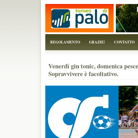
...perchè il torneo è solo un pretesto!
REGOLAMENTO
GRAZIE!
CONTATTO
Venerdì gin tonic, domenica pesce 
Sopravvivere è facoltativo.