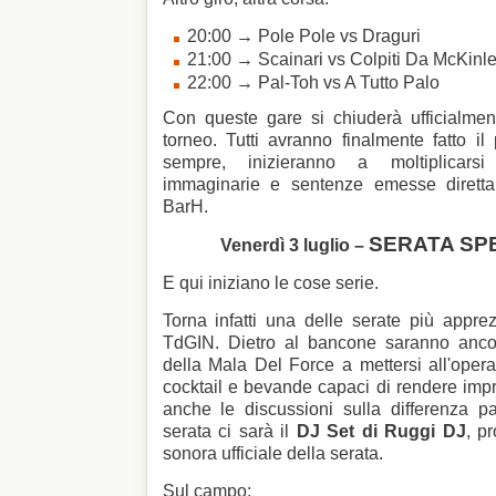
20:00 → Pole Pole vs Draguri
21:00 → Scainari vs Colpiti Da McKinl
22:00 → Pal-Toh vs A Tutto Palo
Con queste gare si chiuderà ufficialmen
torneo. Tutti avranno finalmente fatto i
sempre, inizieranno a moltiplicarsi p
immaginarie e sentenze emesse dirett
BarH.
SERATA SPE
Venerdì 3 luglio –
E qui iniziano le cose serie.
Torna infatti una delle serate più apprezz
TdGIN. Dietro al bancone saranno anco
della Mala Del Force a mettersi all'opera
cocktail e bevande capaci di rendere imp
anche le discussioni sulla differenza 
serata ci sarà il
DJ Set di Ruggi DJ
, p
sonora ufficiale della serata.
Sul campo: