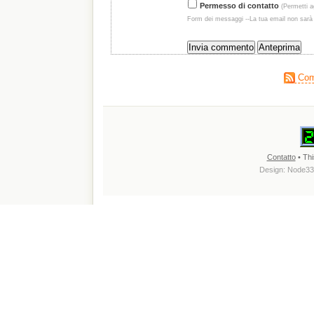
Permesso di contatto
(Permetti ag
Form dei messaggi --La tua email non sarà
Comm
Contatto
• Thi
Design:
Node33