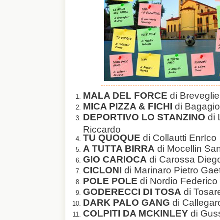
MALA DEL FORCE
di Breveglie
MICA PIZZA & FICHI
di Bagagio
DEPORTIVO LO STANZINO
di 
Riccardo
TU QUOQUE
di Collautti EnrIco
A TUTTA BIRRA
di Mocellin Sa
GIO CARIOCA
di Carossa Dieg
CICLONI
di Marinaro Pietro Gae
POLE POLE
di Nordio Federico
GODERECCI DI TOSA
di Tosare
DARK PALO GANG
di Callegar
COLPITI DA MCKINLEY
di Gus