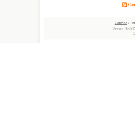
Comm
Contatto
• Thi
Design:
Node3
C