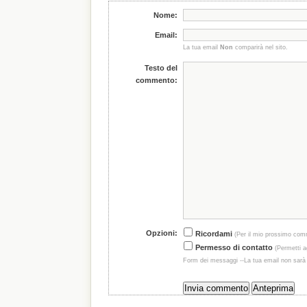
Nome:
Email:
La tua email
Non
comparirà nel sito.
Testo del
commento:
Opzioni:
Ricordami
(Per il mio prossimo com
Permesso di contatto
(Permetti ag
Form dei messaggi --La tua email non sarà