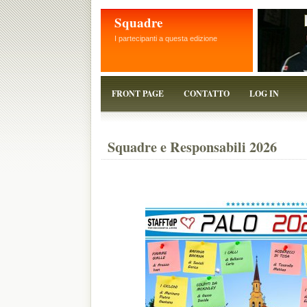
Squadre
I partecipanti a questa edizione
FRONT PAGE
CONTATTO
LOG IN
Squadre e Responsabili 2026