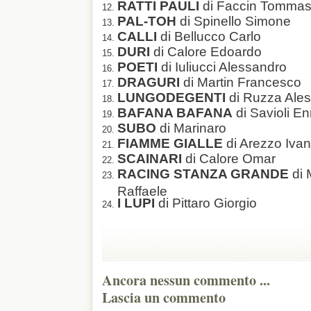
RATTI PAULI
di Faccin Tomma
PAL-TOH
di Spinello Simone
CALLI
di Bellucco Carlo
DURI
di Calore Edoardo
POETI
di Iuliucci Alessandro
DRAGURI
di Martin Francesco
LUNGODEGENTI
di Ruzza Ale
BAFANA BAFANA
di Savioli En
SUBO
di Marinaro
FIAMME GIALLE
di Arezzo Ivan
SCAINARI
di Calore Omar
RACING STANZA GRANDE
di
Raffaele
I LUPI
di Pittaro Giorgio
Ancora nessun commento ...
Lascia un commento