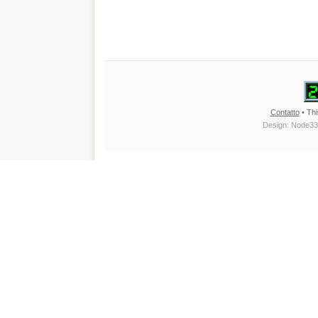
Contatto
• Thi
Design:
Node33