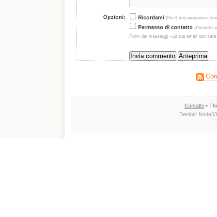
Opzioni:
Ricordami
(Per il mio prossimo com
Permesso di contatto
(Permetti ag
Form dei messaggi --La tua email non sarà
Comm
Contatto
• Thi
Design:
Node33