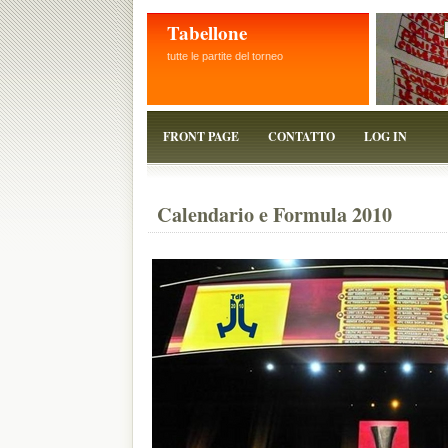
Tabellone
tutte le partite del torneo
FRONT PAGE
CONTATTO
LOG IN
Calendario e Formula 2010