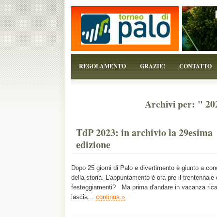
...perchè il torneo è solo un pretesto!
REGOLAMENTO
GRAZIE!
CONTATTO
Archivi per: " 2
TdP 2023: in archivio la 29esima
edizione
Dopo 25 giorni di Palo e divertimento è giunto a co
della storia. L'appuntamento è ora pre il trentennale 
festeggiamenti? Ma prima d'andare in vacanza ricap
lascia…
continua »