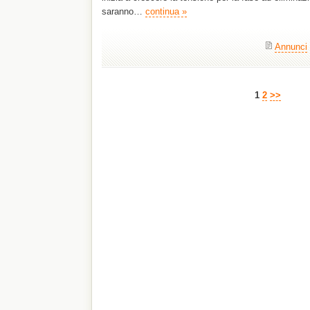
saranno…
continua »
Annunci
1
2
>>