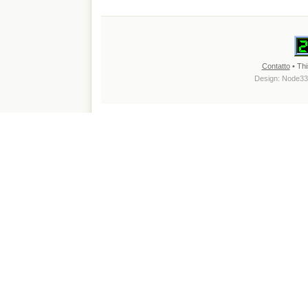
Contatto
• Thi
Design:
Node33