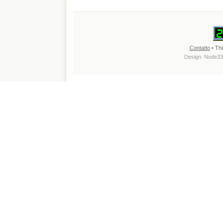
Contatto
• Thi
Design:
Node33