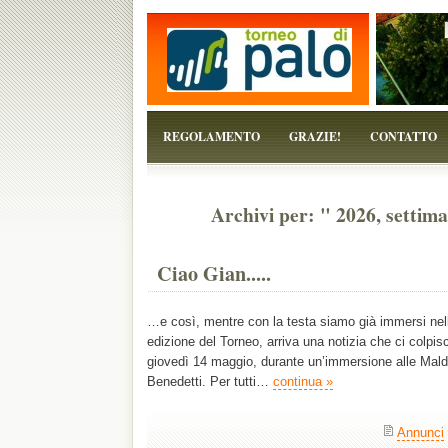
...perchè il torneo è solo un pretesto!
REGOLAMENTO
GRAZIE!
CONTATTO
Archivi per: " 2026, settim
Ciao Gian.....
…e così, mentre con la testa siamo già immersi nell
edizione del Torneo, arriva una notizia che ci colpi
giovedì 14 maggio, durante un’immersione alle Maldi
Benedetti. Per tutti…
continua »
Annunci