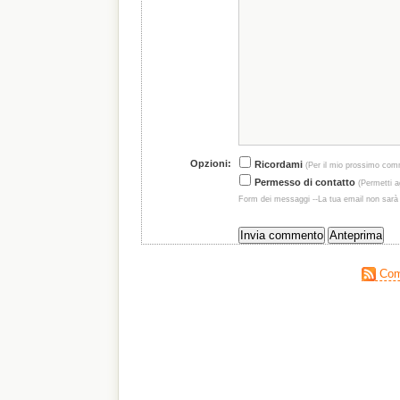
Opzioni:
Ricordami
(Per il mio prossimo com
Permesso di contatto
(Permetti ag
Form dei messaggi --La tua email non sarà
Comm