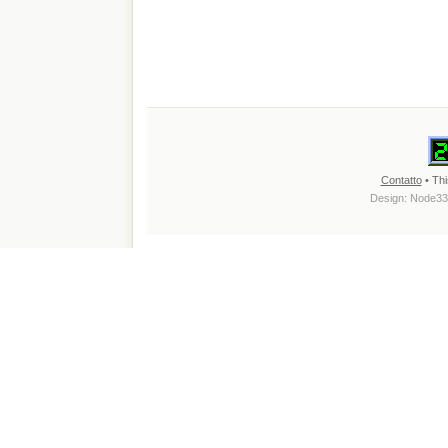
Contatto
• Thi
Design:
Node33