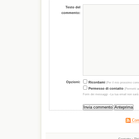
Testo del
commento:
Opzioni:
Ricordami
(Per il mio prossimo com
Permesso di contatto
(Permetti ag
Form dei messaggi --La tua email non sarà
Comm
Contatto
• Thi