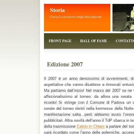
Storia
Cosa è successo negli anni passati
FRONT PAGE
HALL OF FAME
CONTATT
Edizione 2007
Il 2007 è un anno densissimo di avvenimenti, di
aspettative che vanno disattese e rinnovati entus
Ma partiamo dall’inizio! Nel marzo del 2007 se ne
affezionatissimo al torneo: da allora una serata
ricordo! Si stringe con il Comune di Padova un a
serate del torneo rientri nella kermesse della Nott
manifestazione salta…però abbiamo avuto l’onore 
pubblicitari. Altra novità dell’anno il TdP sbarca in t
della trasmissione
Calcio in Chiaro
a parlare del tor
sarà ricordato come l’anno delle polemiche, accese