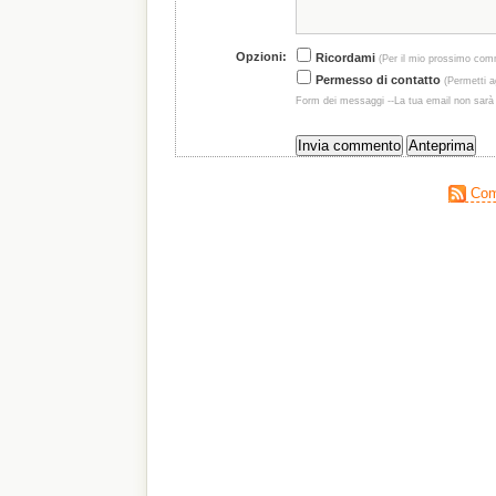
Opzioni:
Ricordami
(Per il mio prossimo com
Permesso di contatto
(Permetti ag
Form dei messaggi --La tua email non sarà
Comm