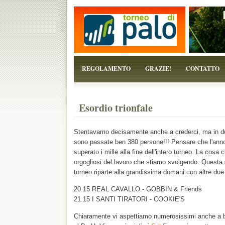
...perchè il torneo è solo un pretesto!
REGOLAMENTO
GRAZIE!
CONTATTO
Esordio trionfale
Stentavamo decisamente anche a crederci, ma in du
sono passate ben 380 persone!!! Pensare che l'an
superato i mille alla fine dell'intero torneo. La cosa 
orgogliosi del lavoro che stiamo svolgendo. Questa s
torneo riparte alla grandissima domani con altre due 
20.15 REAL CAVALLO - GOBBIN & Friends
21.15 I SANTI TIRATORI - COOKIE'S
Chiaramente vi aspettiamo numerosissimi anche a b