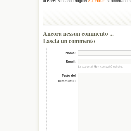
al BarH. Vincano i migliori.
Sul Forum
si accettano
Ancora nessun commento ...
Lascia un commento
Nome:
Email:
La tua email
Non
comparirà nel sito.
Testo del
commento: