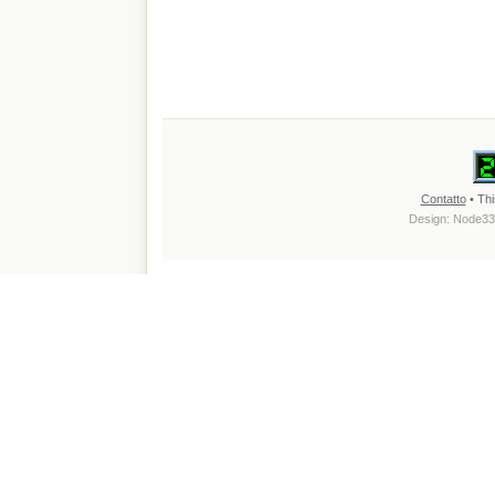
Contatto
• Thi
Design:
Node33