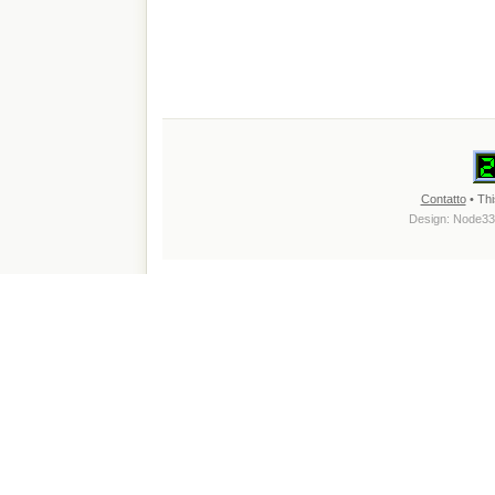
Contatto
• Thi
Design:
Node33