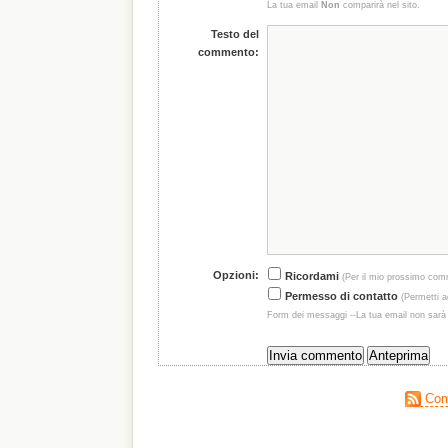
La tua email
Non
comparirà nel sito.
Testo del
commento:
Opzioni:
Ricordami
(Per il mio prossimo com
Permesso di contatto
(Permetti ag
Form dei messaggi --La tua email non sarà
Comm