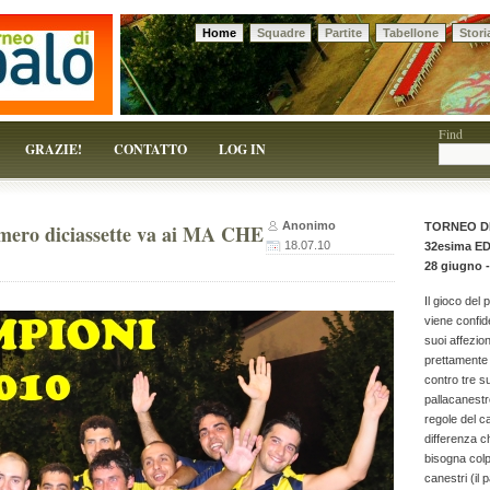
Home
Squadre
Partite
Tabellone
Stori
 solo un pretesto!
Find
GRAZIE!
CONTATTO
LOG IN
Anonimo
mero diciassette va ai MA CHE
TORNEO D
18.07.10
32esima E
28 giugno -
Il gioco del 
viene confid
suoi affezion
prettamente 
contro tre 
pallacanestr
regole del c
differenza c
bisogna colpi
canestri (il p