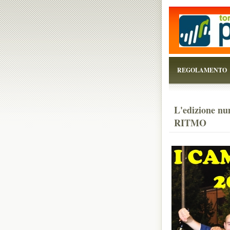
...perchè il torneo è
REGOLAMENTO
L'edizione nu
RITMO