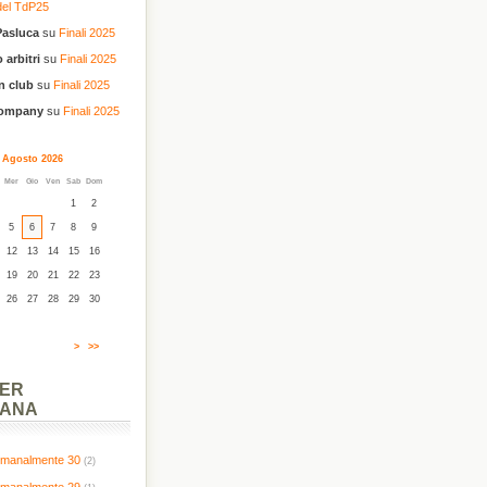
del TdP25
Pasluca
su
Finali 2025
 arbitri
su
Finali 2025
n club
su
Finali 2025
company
su
Finali 2025
Agosto 2026
Mer
Gio
Ven
Sab
Dom
1
2
5
6
7
8
9
12
13
14
15
16
19
20
21
22
23
26
27
28
29
30
>
>>
PER
MANA
timanalmente 30
(2)