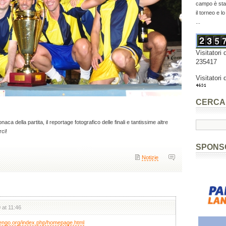
campo è stat
il torneo e l
...
Visitatori 
235417
Visitatori 
CERCA
naca della partita, il reportage fotografico delle finali e tantissime altre
ci!
SPONS
Notizie
 at 11:46
engo.org/index.php/homepage.html