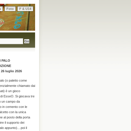
a
Foto
F & U14
I PALO
DIZIONE
 26 luglio 2026
palo (o paletto come
enzialmente chiamato dai
ati) è un gioco
di EsseO. Si giocava tre
su un campo da
o in cemento con le
alcetto con la unica
he al posto della porta
re il supporto dei
alo appunto)....poi il