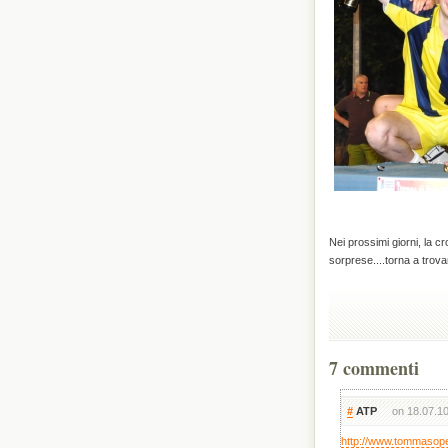
Nei prossimi giorni, la cro
sorprese....torna a trovar
7 commenti
#
ATP
on 18.07.10
http://www.tommasop