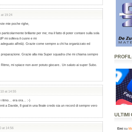
 at 19:24
este mie poche righe,
particolarmente brillante per me; ma il fatto di poter contare sulla sola
dP mi solleva il cuore e mi
 adeguato all’età). Grazie come sempre a chi ha organizzato ed
e preparazione. Grazie alla mia Super squadra che mi chiama sempre
PROFI
 Ritmo, mi spiace non aver potuto giocare.. Un saluto ai super Subo.
.10 at 14:55
e ritmo… era ora… :-)
nti a Davide, 8 goal in una finale credo sia un record di sempre vero
ULTIMI
0 at 14:56
Emi
su
MA