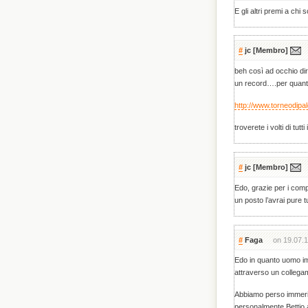
E gli altri premi a ch
#
jc
[Membro]
beh così ad occhio dir
un record….per quanto
http://www.torneodipal
troverete i volti di tut
#
jc
[Membro]
Edo, grazie per i comp
un posto l’avrai pure 
#
Faga
on 19.07.1
Edo in quanto uomo i
attraverso un collega
Abbiamo perso immerit
personalmente Bettio a