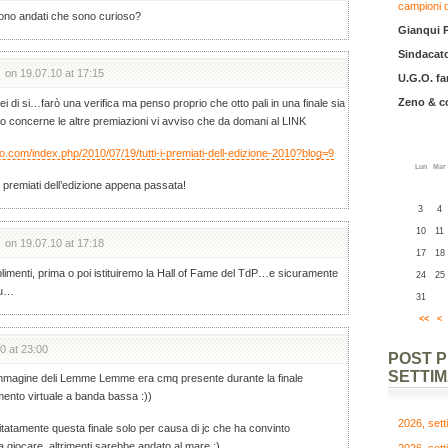
campioni 
i sono andati che sono curioso?
Gianqui 
Sindacato
on 19.07.10 at 17:15
U.G.O. fa
Zeno & 
ei di si…farò una verifica ma penso proprio che otto pali in una finale sia
 concerne le altre premiazioni vi avviso che da domani al LINK
o.com/index.php/2010/07/19/tutti-i-premiati-dell-edizione-2010?blog=9
Lun
Mar
ti i premiati dell’edizione appena passata!
3
4
10
11
on 19.07.10 at 17:18
17
18
limenti, prima o poi istituiremo la Hall of Fame del TdP…e sicuramente
24
25
tu…
31
<<
<
0 at 23:00
POST 
SETTI
mmagine deli Lemme Lemme era cmq presente durante la finale
mento virtuale a banda bassa :))
2026, set
atamente questa finale solo per causa di jc che ha convinto
 giocare, altrimenti sarebbe andato al mare :)