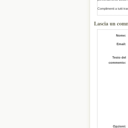
Complimenti a tutti tr
Lascia un com
Nome:
Email:
Testo del
commento:
Opzioni: