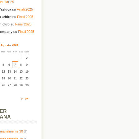
del TdP25
Pasluca
su
Finali 2025
 arbitri
su
Finali 2025
n club
su
Finali 2025
company
su
Finali 2025
Agosto 2026
Mer
Gio
Ven
Sab
Dom
1
2
5
6
7
8
9
12
13
14
15
16
19
20
21
22
23
26
27
28
29
30
>
>>
PER
MANA
timanalmente 30
(3)