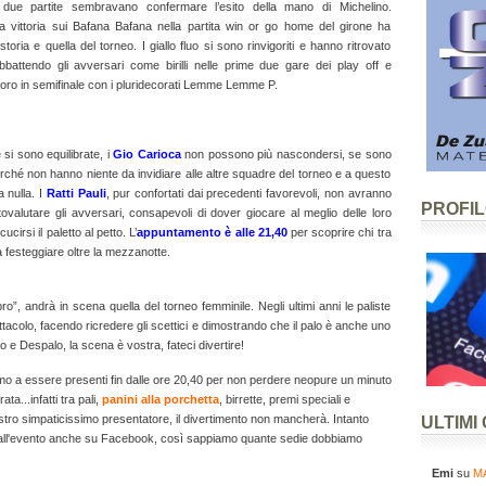
due partite sembravano confermare l’esito della mano di Michelino.
ta vittoria sui Bafana Bafana nella partita win or go home del girone ha
toria e quella del torneo. I giallo fluo si sono rinvigoriti e hanno ritrovato
abbattendo gli avversari come birilli nelle prime due gare dei play off e
oro in semifinale con i pluridecorati Lemme Lemme P.
si sono equilibrate, i
Gio Carioca
non possono più nascondersi, se sono
perché non hanno niente da invidiare alle altre squadre del torneo e a questo
 nulla. I
Ratti Pauli
, pur confortati dai precedenti favorevoli, non avranno
PROFI
tovalutare gli avversari, consapevoli di dover giocare al meglio delle loro
ucirsi il paletto al petto. L’
appuntamento è alle 21,40
per scoprire chi tra
à festeggiare oltre la mezzanotte.
pro”, andrà in scena quella del torneo femminile. Negli ultimi anni le paliste
acolo, facendo ricredere gli scettici e dimostrando che il palo è anche uno
 e Despalo, la scena è vostra, fateci divertire!
iamo a essere presenti fin dalle ore 20,40 per non perdere neopure un minuto
ta...infatti tra pali,
panini alla porchetta
, birrette, premi speciali e
nostro simpaticissimo presentatore, il divertimento non mancherà. Intanto
ULTIMI
 all'evento anche su Facebook, così sappiamo quante sedie dobbiamo
Emi
su
MA