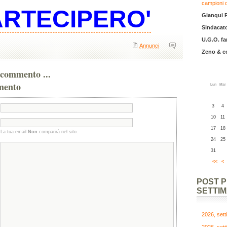
campioni 
ARTECIPERO'
Gianqui 
Sindacato
U.G.O. fa
Annunci
Zeno & 
commento ...
mento
Lun
Mar
3
4
10
11
17
18
La tua email
Non
comparirà nel sito.
24
25
31
<<
<
POST 
SETTI
2026, set