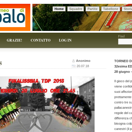
Home
Squadre
Partite
Tabellone
Stori
 solo un pretesto!
Find
GRAZIE!
CONTATTO
LOG IN
Anonimo
8
TORNEO D
20.07.18
32esima E
28 giugno -
Il gioco del 
viene confid
suoi affezion
prettamente 
contro tre 
pallacanestr
regole del c
differenza c
bisogna colpi
canestri (il p