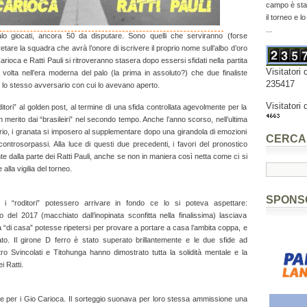
campo è stat
il torneo e l
...
alo giocati, ancora 50 da disputare. Sono quelli che serviranno (forse
etare la squadra che avrà l’onore di iscrivere il proprio nome sull’albo d’oro
arioca e Ratti Pauli si ritroveranno stasera dopo essersi sfidati nella partita
Visitatori 
 volta nell’era moderna del palo (la prima in assoluto?) che due finaliste
235417
o lo stesso avversario con cui lo avevano aperto.
Visitatori 
oditori” al golden post, al termine di una sfida controllata agevolmente per la
 merito dai “brasileiri” nel secondo tempo. Anche l’anno scorso, nell’ultima
orio, i granata si imposero al supplementare dopo una girandola di emozioni
CERCA
ntrosorpassi. Alla luce di questi due precedenti, i favori del pronostico
dalla parte dei Ratti Pauli, anche se non in maniera così netta come ci si
alla vigilia del torneo.
SPONS
 i “roditori” potessero arrivare in fondo ce lo si poteva aspettare:
 del 2017 (macchiato dall’inopinata sconfitta nella finalissima) lasciava
 “di casa” potesse ripetersi per provare a portare a casa l’ambita coppa, e
rato. Il girone D ferro è stato superato brillantemente e le due sfide ad
tro Svincolati e Titohunga hanno dimostrato tutta la solidità mentale e la
ei Ratti.
re per i Gio Carioca. Il sorteggio suonava per loro stessa ammissione una