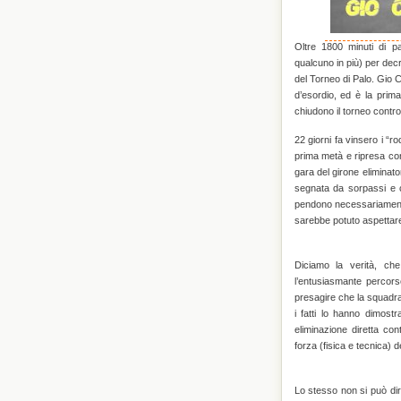
Oltre 1800 minuti di p
qualcuno in più) per decr
del Torneo di Palo. Gio C
d’esordio, ed è la prima
chiudono il torneo contr
22 giorni fa vinsero i “r
prima metà e ripresa con
gara del girone eliminat
segnata da sorpassi e co
pendono necessariamente 
sarebbe potuto aspettare 
Diciamo la verità, che
l’entusiasmante percorso
presagire che la squadra
i fatti lo hanno dimost
eliminazione diretta con
forza (fisica e tecnica) d
Lo stesso non si può di