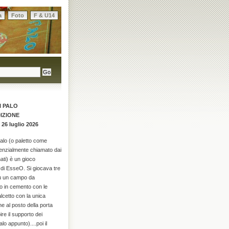
a
Foto
F & U14
I PALO
DIZIONE
 26 luglio 2026
palo (o paletto come
enzialmente chiamato dai
ati) è un gioco
di EsseO. Si giocava tre
su un campo da
o in cemento con le
alcetto con la unica
he al posto della porta
re il supporto dei
alo appunto)....poi il