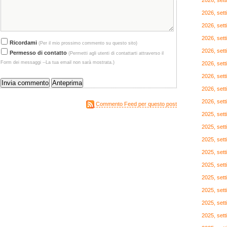
2026, set
2026, set
2026, set
2026, set
Ricordami
(Per il mio prossimo commento su questo sito)
2026, set
Permesso di contatto
(Permetti agli utenti di contattarti attraverso il
Form dei messaggi --La tua email non sarà mostrata.)
2026, set
2026, set
2026, set
2026, set
Commento Feed per questo post
2025, set
2025, set
2025, set
2025, set
2025, set
2025, set
2025, set
2025, set
2025, set