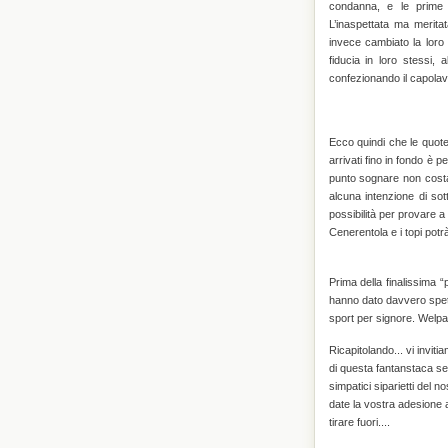
condanna, e le prime 
L’inaspettata ma merita
invece cambiato la loro s
fiducia in loro stessi, 
confezionando il capolav
Ecco quindi che le quote 
arrivati fino in fondo è 
punto sognare non costa
alcuna intenzione di sot
possibilità per provare a c
Cenerentola e i topi potr
Prima della finalissima “
hanno dato davvero spett
sport per signore. Welpao
Ricapitolando... vi invit
di questa fantanstaca sera
simpatici siparietti del 
date la vostra adesione
tirare fuori....