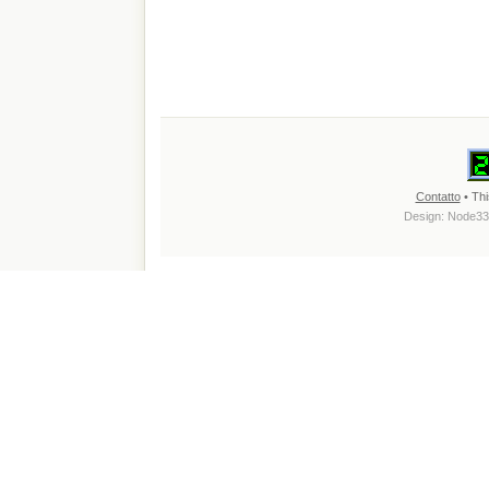
Contatto
• Thi
Design:
Node33