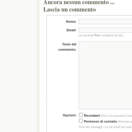
Ancora nessun commento ...
Lascia un commento
Nome:
Email:
La tua email
Non
comparirà nel sito.
Testo del
commento:
Opzioni:
Ricordami
(Per il mio prossimo com
Permesso di contatto
(Permetti ag
Form dei messaggi --La tua email non sarà