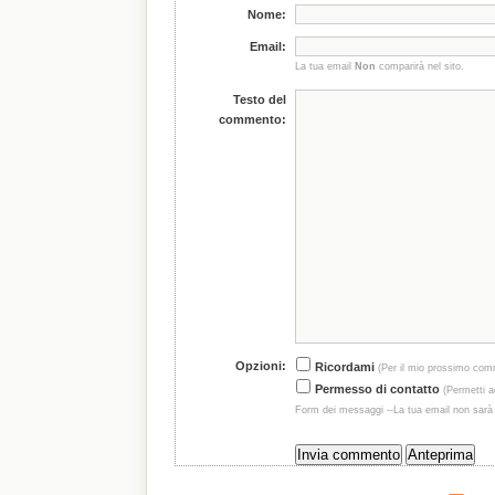
Nome:
Email:
La tua email
Non
comparirà nel sito.
Testo del
commento:
Opzioni:
Ricordami
(Per il mio prossimo com
Permesso di contatto
(Permetti ag
Form dei messaggi --La tua email non sarà