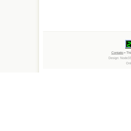
Contatto
• Thi
Design:
Node3
Onl