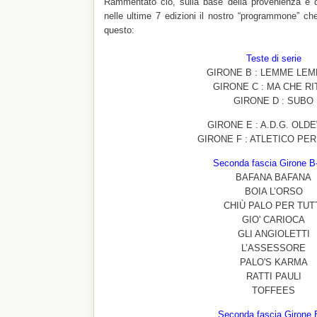
Rammentato ciò, sulla base della provenienza e dei 
nelle ultime 7 edizioni il nostro “programmone” che 
questo:
Teste di serie
GIRONE B : LEMME LEM
GIRONE C : MA CHE R
GIRONE D : SUBO
GIRONE E : A.D.G. OLD
GIRONE F : ATLETICO PE
Seconda fascia Girone B
BAFANA BAFANA
BOIA L’ORSO
CHIÙ PALO PER TUT
GIO' CARIOCA
GLI ANGIOLETTI
L’ASSESSORE
PALO'S KARMA
RATTI PAULI
TOFFEES
Seconda fascia Girone 