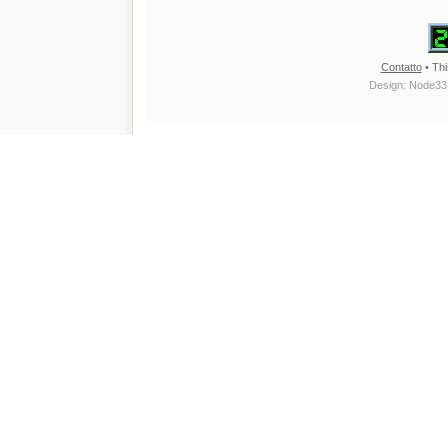
Contatto
• Thi
Design:
Node33