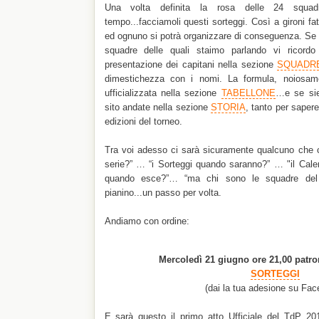
Una volta definita la rosa delle 24 squadr
tempo...facciamoli questi sorteggi. Così a gironi fatt
ed ognuno si potrà organizzare di conseguenza. Se 
squadre delle quali staimo parlando vi ricord
presentazione dei capitani nella sezione
SQUADR
dimestichezza con i nomi. La formula, noiosam
ufficializzata nella sezione
TABELLONE
…e se sie
sito andate nella sezione
STORIA
, tanto per saper
edizioni del torneo.
Tra voi adesso ci sarà sicuramente qualcuno che c
serie?” … “i Sorteggi quando saranno?” … "il Calen
quando esce?”… “ma chi sono le squadre del gi
pianino...un passo per volta.
Andiamo con ordine:
Mercoledì 21 giugno ore 21,00 patro
SORTEGGI
(dai la tua adesione su Fa
E sarà questo il primo atto Ufficiale del TdP 201