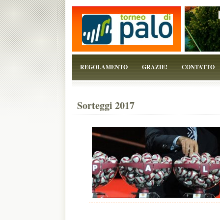
...perchè il torneo è solo un pretesto!
REGOLAMENTO
GRAZIE!
CONTATTO
Sorteggi 2017