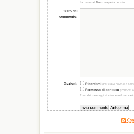
La tua email
Non
comparirà nel sito.
Testo del
commento:
Opzioni:
Ricordami
(Per il mio prossimo com
Permesso di contatto
(Permetti ag
Form dei messaggi --La tua email non sarà
Comm