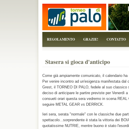
...perchè il torneo è solo un pretesto!
REGOLAMENTO
GRAZIE!
CONTATTO
Stasera si gioca d'anticipo
Come già ampiamente comunicato, il calendario ha 
Per venire incontro ad un'esigenza manifestata dal 
Grest, il TORNEO DI PALO, fedele al suo classico sp
deciso di anticipare le partire previste per Venerdì 
consueti orari questa sera vedremo in scena RE
seguire METAL GEAR vs DERRICK.
Ieri sera, serata "normale" con le classiche due parti
spettacolo...sorprendente è stata la vittoria dei BO
quotatissime NUTRIE, mentre buono è stato l'esordi