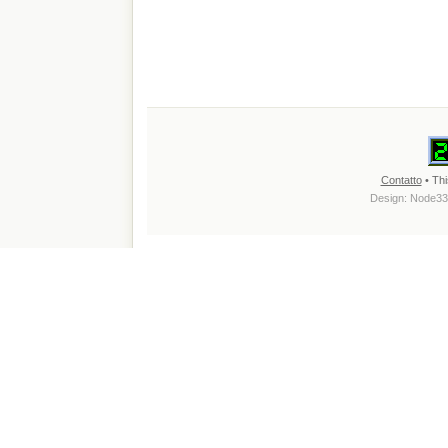
Contatto
• Thi
Design:
Node33