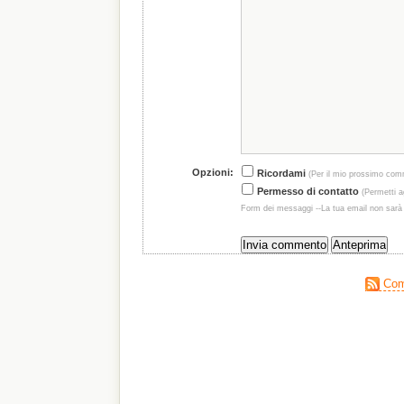
Opzioni:
Ricordami
(Per il mio prossimo com
Permesso di contatto
(Permetti ag
Form dei messaggi --La tua email non sarà
Comm