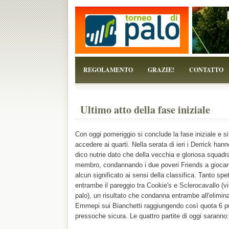
...perchè il torneo è solo un pretesto!
REGOLAMENTO
GRAZIE!
CONTATTO
Ultimo atto della fase iniziale
Con oggi pomeriggio si conclude la fase iniziale e si
accedere ai quarti. Nella serata di ieri i Derrick han
dico nutrie dato che della vecchia e gloriosa squadr
membro, condannando i due poveri Friends a giocare d
alcun significato ai sensi della classifica. Tanto spe
entrambe il pareggio tra Cookie's e Sclerocavallo (v
palo), un risultato che condanna entrambe all'elimin
Emmepi sui Bianchetti raggiungendo così quota 6 pu
pressoche sicura. Le quattro partite di oggi saranno: