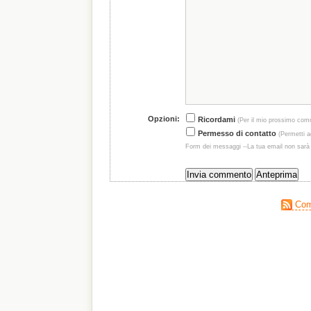
Opzioni:
Ricordami
(Per il mio prossimo com
Permesso di contatto
(Permetti ag
Form dei messaggi --La tua email non sarà
Comm