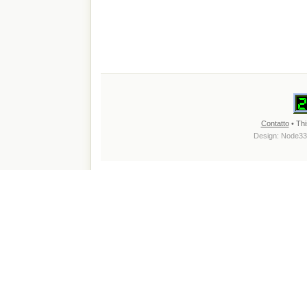
Contatto
• Thi
Design:
Node33