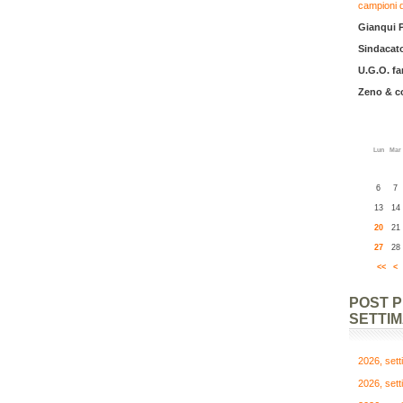
campioni 
Gianqui 
Sindacato
U.G.O. fa
Zeno & 
Lun
Mar
6
7
13
14
20
21
27
28
<<
<
POST 
SETTI
2026, set
2026, set