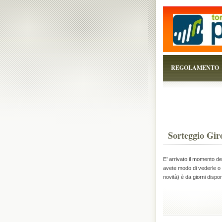
...perchè il torneo è
REGOLAMENTO
Sorteggio Gir
E’ arrivato il momento del
avete modo di vederle o 
novità) è da giorni dispo