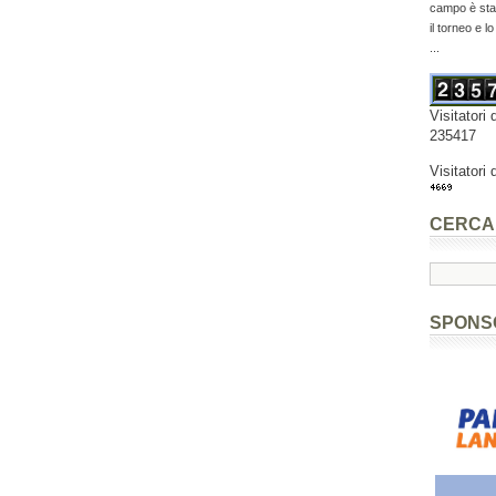
campo è stat
il torneo e l
...
Visitatori 
235417
Visitatori 
CERCA
SPONS