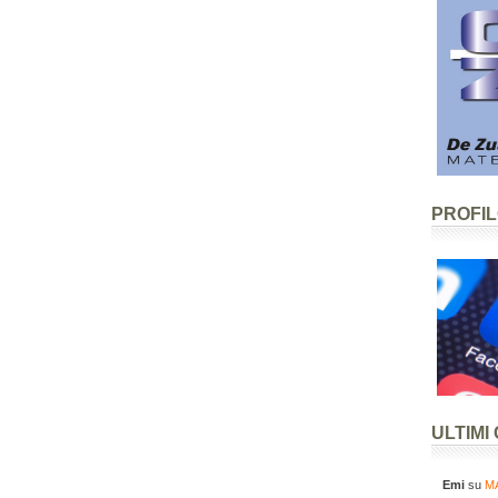
PROFI
ULTIMI
Emi
su
MA