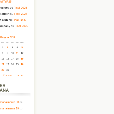
del TdP25
Pasluca
su
Finali 2025
 arbitri
su
Finali 2025
n club
su
Finali 2025
company
su
Finali 2025
Giugno 2016
Mer
Gio
Ven
Sab
Dom
1
2
3
4
5
8
9
10
11
12
15
16
17
18
19
22
23
24
25
26
29
30
Corrente
>
>>
PER
MANA
timanalmente 30
(3)
timanalmente 29
(1)