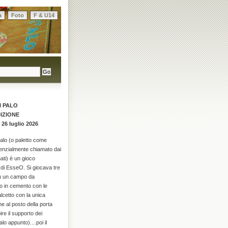
a
Foto
F & U14
I PALO
DIZIONE
 26 luglio 2026
palo (o paletto come
enzialmente chiamato dai
ati) è un gioco
di EsseO. Si giocava tre
su un campo da
o in cemento con le
alcetto con la unica
he al posto della porta
re il supporto dei
alo appunto)....poi il