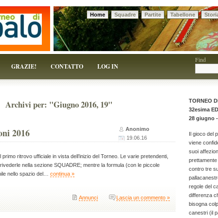
Home
Squadre
Partite
Tabellone
Stori
 solo un pretesto!
Find
GRAZIE!
CONTATTO
LOG IN
TORNEO D
Archivi per: "Giugno 2016, 19"
32esima E
28 giugno -
Anonimo
oni 2016
Il gioco del 
19.06.16
viene confid
suoi affezion
 primo ritrovo ufficiale in vista dell’inizio del Torneo. Le varie pretendenti,
prettamente 
rivederle nella sezione SQUADRE; mentre la formula (con le piccole
contro tre 
nile nello spazio del…
continua »
pallacanestr
regole del c
differenza c
Annunci
Lascia un commento »
bisogna colpi
canestri (il p