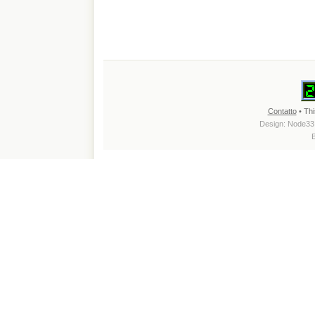
Contatto
• Thi
Design:
Node33
B