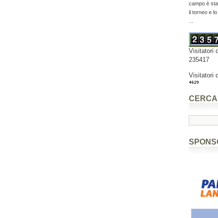
campo è stat
il torneo e l
...
Visitatori 
235417
Visitatori 
CERCA
SPONS