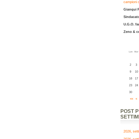
campioni 
Gianqui 
Sindacato
U.G.O. fa
Zeno & 
Lun
Mar
2
3
9
10
16
17
23
24
30
<<
<
POST 
SETTI
2026, set