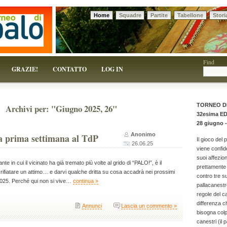
Home
Squadre
Partite
Tabellone
Stori
 solo un pretesto!
Find
GRAZIE!
CONTATTO
LOG IN
TORNEO D
Archivi per: "Giugno 2025, 26"
32esima E
28 giugno -
Anonimo
a prima settimana al TdP
Il gioco del 
26.06.25
viene confid
suoi affezion
e in cui il vicinato ha già tremato più volte al grido di “PALO!”, è il
prettamente 
o, rifiatare un attimo… e darvi qualche dritta su cosa accadrà nei prossimi
contro tre 
 2025. Perché qui non si vive…
continua »
pallacanestr
regole del c
differenza c
Annunci
Lascia un commento »
bisogna colpi
canestri (il p