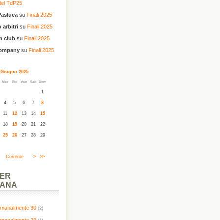
del TdP25
Pasluca
su
Finali 2025
 arbitri
su
Finali 2025
n club
su
Finali 2025
company
su
Finali 2025
Giugno 2025
Mer
Gio
Ven
Sab
Dom
1
4
5
6
7
8
11
12
13
14
15
18
19
20
21
22
25
26
27
28
29
Corrente
>
>>
PER
MANA
timanalmente 30
(2)