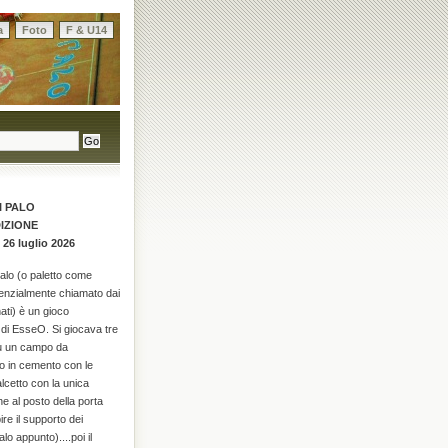
a
Foto
F & U14
I PALO
DIZIONE
 26 luglio 2026
palo (o paletto come
enzialmente chiamato dai
ati) è un gioco
di EsseO. Si giocava tre
su un campo da
o in cemento con le
alcetto con la unica
he al posto della porta
re il supporto dei
alo appunto)....poi il