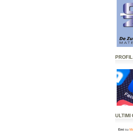
PROFI
ULTIMI
Emi
su
MA