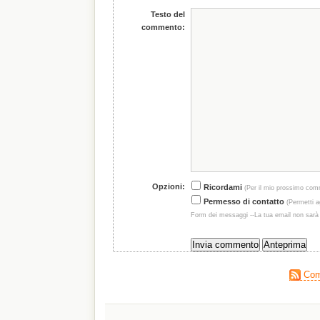
Testo del
commento:
Opzioni:
Ricordami
(Per il mio prossimo com
Permesso di contatto
(Permetti ag
Form dei messaggi --La tua email non sarà
Comm