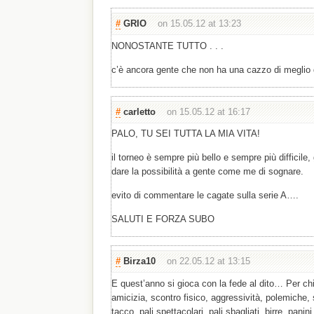
#
GRIO
on 15.05.12 at 13:23
NONOSTANTE TUTTO . . .
c’è ancora gente che non ha una cazzo di meglio d
#
carletto
on 15.05.12 at 16:17
PALO, TU SEI TUTTA LA MIA VITA!
il torneo è sempre più bello e sempre più difficile,
dare la possibilità a gente come me di sognare.
evito di commentare le cagate sulla serie A….
SALUTI E FORZA SUBO
#
Birza10
on 22.05.12 at 13:15
E quest’anno si gioca con la fede al dito… Per ch
amicizia, scontro fisico, aggressività, polemiche, 
tacco, pali spettacolari, pali sbagliati, birre, pani