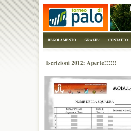
...perchè il torneo è solo un pretesto!
REGOLAMENTO
GRAZIE!
CONTATTO
Iscrizioni 2012: Aperte!!!!!!