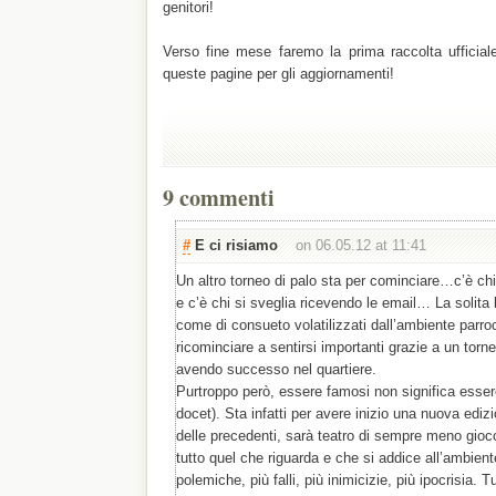
genitori!
Verso fine mese faremo la prima raccolta ufficiale
queste pagine per gli aggiornamenti!
9 commenti
#
E ci risiamo
on 06.05.12 at 11:41
Un altro torneo di palo sta per cominciare…c’è chi
e c’è chi si sveglia ricevendo le email… La solita 
come di consueto volatilizzati dall’ambiente parroc
ricominciare a sentirsi importanti grazie a un tor
avendo successo nel quartiere.
Purtroppo però, essere famosi non significa esse
docet). Sta infatti per avere inizio una nuova edizi
delle precedenti, sarà teatro di sempre meno gioc
tutto quel che riguarda e che si addice all’ambient
polemiche, più falli, più inimicizie, più ipocrisia. T