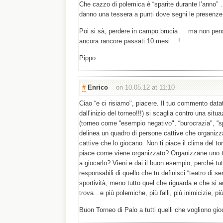
Che cazzo di polemica è “sparite durante l’anno”
danno una tessera a punti dove segni le presenze
Poi si sà, perdere in campo brucia … ma non pen
ancora rancore passati 10 mesi …!
Pippo
#
Enrico
on 10.05.12 at 11:10
Ciao “e ci risiamo", piacere. Il tuo commento data
dall’inizio del torneo!!!) si scaglia contro una si
(torneo come “esempio negativo", “burocrazia", “s
delinea un quadro di persone cattive che organizz
cattive che lo giocano. Non ti piace il clima del t
piace come viene organizzato? Organizzane uno tu!
a giocarlo? Vieni e dai il buon esempio, perché tut
responsabili di quello che tu definisci “teatro di
sportività, meno tutto quel che riguarda e che si ad
trova…e più polemiche, più falli, più inimicizie, più
Buon Torneo di Palo a tutti quelli che vogliono gioc