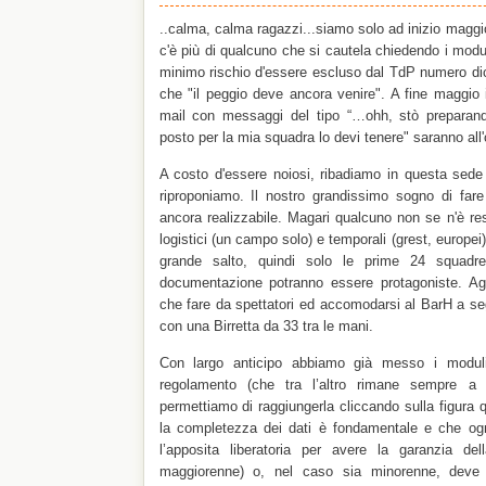
..calma, calma ragazzi...siamo solo ad inizio maggi
c'è più di qualcuno che si cautela chiedendo i moduli
minimo rischio d'essere escluso dal TdP numero d
che "il peggio deve ancora venire". A fine maggio il
mail con messaggi del tipo “…ohh, stò preparand
posto per la mia squadra lo devi tenere" saranno all'
A costo d'essere noiosi, ribadiamo in questa sed
riproponiamo. Il nostro grandissimo sogno di fa
ancora realizzabile. Magari qualcuno non se n'è re
logistici (un campo solo) e temporali (grest, europe
grande salto, quindi solo le prime 24 squadre
documentazione potranno essere protagoniste. Agli
che fare da spettatori ed accomodarsi al BarH a se
con una Birretta da 33 tra le mani.
Con largo anticipo abbiamo già messo i moduli 
regolamento (che tra l’altro rimane sempre a 
permettiamo di raggiungerla cliccando sulla figura
la completezza dei dati è fondamentale e che og
l’apposita liberatoria per avere la garanzia del
maggiorenne) o, nel caso sia minorenne, deve 