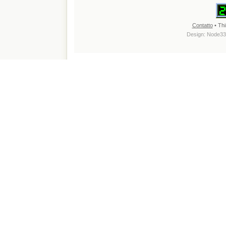
Contatto
• Thi
Design:
Node33