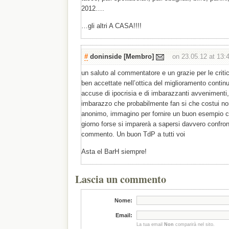
2012….
…gli altri A CASA!!!!
#
doninside
[Membro]
on 23.05.12 at 13:
un saluto al commentatore e un grazie per le crit
ben accettate nell’ottica del miglioramento continu
accuse di ipocrisia e di imbarazzanti avvenimenti,
imbarazzo che probabilmente fan si che costui non
anonimo, immagino per fornire un buon esempio c
giorno forse si imparerà a sapersi davvero confr
commento. Un buon TdP a tutti voi
Asta el BarH siempre!
Lascia un commento
Nome:
Email:
La tua email
Non
comparirà nel sito.