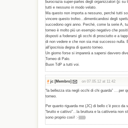
burocrazia super-partes degli organizzatori (jc su 
tutti e nessuno in modo velato.
Ma questo non importa a nessuno, perché tutti son
vincere questo trofeo…dimenticandosi degli spett
succedono ogni anno. Perché, come la serie A, tut
torneo è molto più un esempio negativo che posit
disposti a foderarsi gli occhi di prosciutto e a tap
di non vedere e che non sia mai successo nulla. E
all’ipocrisia degna di questo torneo.
Un giorno forse si imparerà a sapersi davvero di
Torneo di Palo.
Buon TdP a tutti voi.
#
jc
[Membro]
on 07.05.12 at 11:42
“la bellezza sta negli occhi di chi guarda” ….per qu
torneo.
Per quanto riguarda me (JC) di bello c’è poco da 
“brutto e cattivo"…la bruttura e la cattiveria non 
sono proprio così! :-))))))