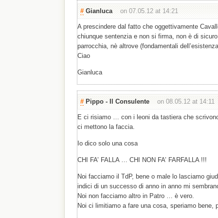
#
Gianluca
on 07.05.12 at 14:21
A prescindere dal fatto che oggettivamente Caval
chiunque sentenzia e non si firma, non è di sicuro
parrocchia, nè altrove (fondamentali dell’esistenz
Ciao
Gianluca
#
Pippo - Il Consulente
on 08.05.12 at 14:11
E ci risiamo … con i leoni da tastiera che scrivo
ci mettono la faccia.
Io dico solo una cosa
CHI FA’ FALLA … CHI NON FA’ FARFALLA !!!
Noi facciamo il TdP, bene o male lo lasciamo giudi
indici di un successo di anno in anno mi sembrano
Noi non facciamo altro in Patro … è vero.
Noi ci limitiamo a fare una cosa, speriamo bene, p