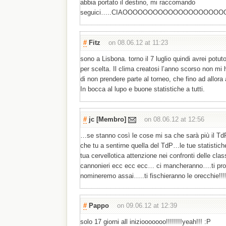
abbia portato il destino, mi raccomando
seguici…..CIAOOOOOOOOOOOOOOOOO
#
Fitz
on 08.06.12 at 11:23
sono a Lisbona. torno il 7 luglio quindi avrei potu
per scelta. Il clima creatosi l’anno scorso non mi
di non prendere parte al torneo, che fino ad allor
In bocca al lupo e buone statistiche a tutti.
#
jc
[Membro]
on 08.06.12 at 12:56
…se stanno così le cose mi sa che sarà più il Td
che tu a sentirne quella del TdP…le tue statistiche
tua cervellotica attenzione nei confronti delle clas
cannonieri ecc ecc ecc… ci mancheranno….ti prom
nomineremo assai…..ti fischieranno le orecchie!!!!
#
Pappo
on 09.06.12 at 12:39
solo 17 giorni all iniziooooooo!!!!!!!!yeah!!! :P