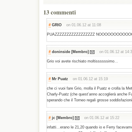
13 commenti
#
GRIO
on 01.06.12 at 11:08
PUAZZZZZZZZZZZZZZZZZ NOOOOOOOOOOOO
#
doninside
[Membro]
on 01.06.12 at 14:
Grio voi avete rischiato moltissssssimo…
#
Mr Puatz
on 01.06.12 at 15:19
che ci vuoi fare Grio, molla il Puatz e crolla la Me
Charly-Puatz (che quest’anno accoglierà anche Fur
sperando che il Torneo regali grosse soddisfazioni
#
jc
[Membro]
on 01.06.12 at 15:22
infatti…erano le 21,20 quando io e Ferry facevamo