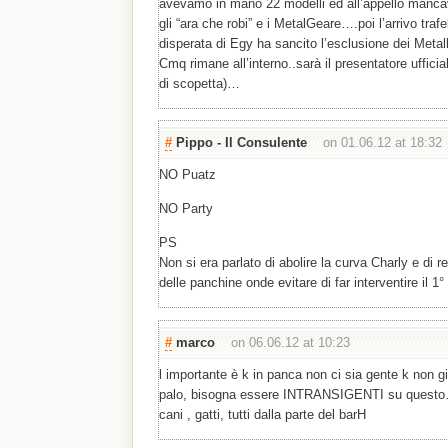
avevamo in mano 22 modelli ed all’appello manca
gli “ara che robi” e i MetalGeare….poi l’arrivo trafe
disperata di Egy ha sancito l’esclusione dei Meta
Cmq rimane all’interno..sarà il presentatore uffici
di scopetta)…
#
Pippo - Il Consulente
on 01.06.12 at 18:32
NO Puatz
NO Party
PS
Non si era parlato di abolire la curva Charly e di 
delle panchine onde evitare di far interventire il 
#
marco
on 06.06.12 at 10:23
l importante è k in panca non ci sia gente k non g
palo, bisogna essere INTRANSIGENTI su questo
cani , gatti, tutti dalla parte del barH