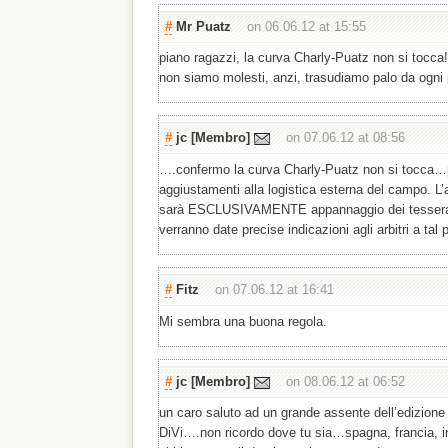
#
Mr Puatz
on 06.06.12 at 15:55
piano ragazzi, la curva Charly-Puatz non si tocca
non siamo molesti, anzi, trasudiamo palo da ogni 
#
jc
[Membro]
on 07.06.12 at 08:56
….confermo la curva Charly-Puatz non si tocca…pe
aggiustamenti alla logistica esterna del campo. L
sarà ESCLUSIVAMENTE appannaggio dei tesserati
verranno date precise indicazioni agli arbitri a tal
#
Fitz
on 07.06.12 at 16:41
Mi sembra una buona regola.
#
jc
[Membro]
on 08.06.12 at 06:52
un caro saluto ad un grande assente dell’edizion
DiVi….non ricordo dove tu sia…spagna, francia, i