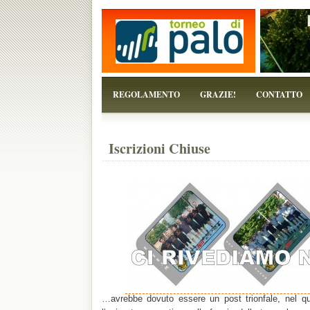
...perchè il torneo è solo un pretesto!
REGOLAMENTO
GRAZIE!
CONTATTO
Iscrizioni Chiuse
…avrebbe dovuto essere un post trionfale, nel qu