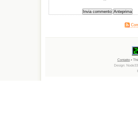
Comm
Contatto
• Thi
Design:
Node33