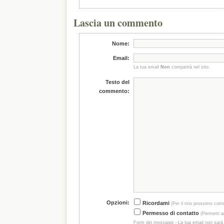
Lascia un commento
Nome:
Email:
La tua email
Non
comparirà nel sito.
Testo del
commento:
Opzioni:
Ricordami
(Per il mio prossimo com
Permesso di contatto
(Permetti ag
Form dei messaggi --La tua email non sarà