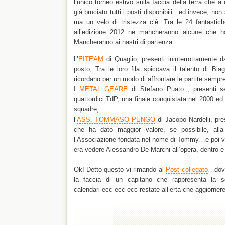
l’unico torneo estivo sulla faccia della terra che a 
già bruciato tutti i posti disponibili…ed invece, no
ma un velo di tristezza c’è. Tra le 24 fantastic
all’edizione 2012 ne mancheranno alcune che ha
Mancheranno ai nastri di partenza:
L’
EITEAM
di Quaglio, presenti ininterrottamente d
posto; Tra le loro fila spiccava il talento di Bia
ricordano per un modo di affrontare le partite sempre
I
METAL GEARE
di Stefano Puato , presenti s
quattordici TdP, una finale conquistata nel 2000 ed u
squadre;
l’
ASS. TOMMASO PENGO
di Jacopo Nardelli, pr
che ha dato maggior valore, se possibile, alla
l’Associazione fondata nel nome di Tommy…e poi vo
era vedere Alessandro De Marchi all’opera, dentro 
Ok! Detto questo vi rimando al
Post collegato
…dove
la faccia di un capitano che rappresenta la s
calendari ecc ecc ecc restate all’erta che aggiorner