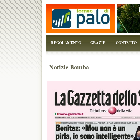
...perchè il torneo è solo un pretesto!
REGOLAMENTO
GRAZIE!
CONTATTO
Notizie Bomba