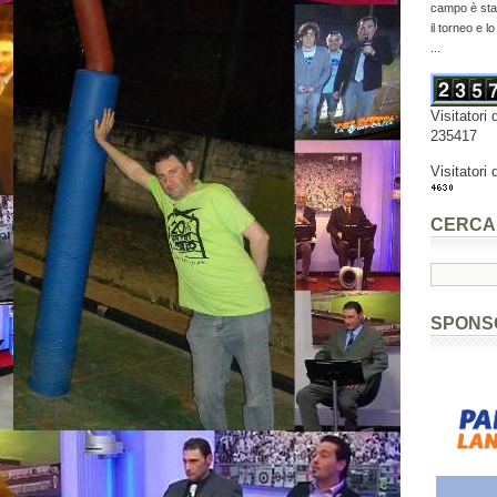
campo è stat
il torneo e l
...
Visitatori 
235417
Visitatori 
CERCA
SPONS