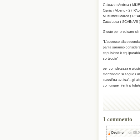
Galeazzo Andrea ( MIJE
Cipriani Alberto - 2 (
Musumeci Marco ( RE
Zatta Luca ( SCAINARI 
Giusto per precisare si r
"L'accesso alla seconda f
parità saranno considerat
espulsione è equiparabile
sorteggio"
per completezza e giusto 
menzionato si segue il me
classifica avulsa"...gli a
comunque riferiti al total
1 commento
#
Declino
on 08.0