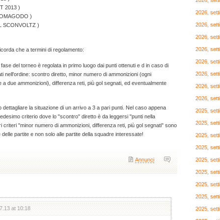
2026, set
T 2013 )
2026, set
 PALOMAGODO )
2026, set
AL SCONVOLTZ )
)
2026, set
2026, set
icorda che a termini di regolamento:
2026, set
ase del torneo è regolata in primo luogo dai punti ottenuti e d in caso di
2026, set
i nell'ordine: scontro diretto, minor numero di ammonizioni (ogni
 a due ammonizioni), differenza reti, più gol segnati, ed eventualmente
2026, set
2026, set
dettagliare la situazione di un arrivo a 3 a pari punti. Nel caso appena
2025, set
desimo criterio dove lo "scontro" diretto è da leggersi "punti nella
2025, set
ltri criteri "minor numero di ammonizioni, differenza reti, più gol segnati" sono
e delle partite e non solo alle partite della squadre interessate!
2025, set
2025, set
Annunci
2025, set
2025, set
2025, set
2025, set
7.13 at 10:18
2025, set