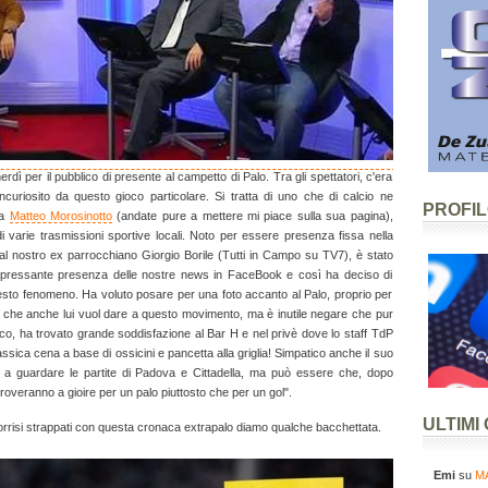
ì per il pubblico di presente al campetto di Palo. Tra gli spettatori, c'era
ncuriosito da questo gioco particolare. Si tratta di uno che di calcio ne
PROFI
ia
Matteo Morosinotto
(andate pure a mettere mi piace sulla sua pagina),
i varie trasmissioni sportive locali. Noto per essere presenza fissa nella
al nostro ex parrocchiano Giorgio Borile (Tutti in Campo su TV7), è stato
a pressante presenza delle nostre news in FaceBook e così ha deciso di
esto fenomeno. Ha voluto posare per una foto accanto al Palo, proprio per
o che anche lui vuol dare a questo movimento, ma è inutile negare che pur
oco, ha trovato grande soddisfazione al Bar H e nel privè dove lo staff TdP
sica cena a base di ossicini e pancetta alla griglia! Simpatico anche il suo
a guardare le partite di Padova e Cittadella, ma può essere che, dopo
roveranno a gioire per un palo piuttosto che per un gol".
ULTIMI
orrisi strappati con questa cronaca extrapalo diamo qualche bacchettata.
Emi
su
MA