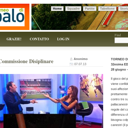
Home
Squadre
Partite
Tabellone
Stori
 solo un pretesto!
Find
GRAZIE!
CONTATTO
LOG IN
Anonimo
Commissione Disiplinare
TORNEO D
07.07.13
32esima E
28 giugno -
Il gioco del 
viene confid
suoi affezion
prettamente 
contro tre 
pallacanestr
regole del c
differenza c
bisogna colpi
canestri (il p