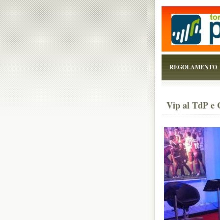
...perchè il torneo è
REGOLAMENTO
Vip al TdP e 