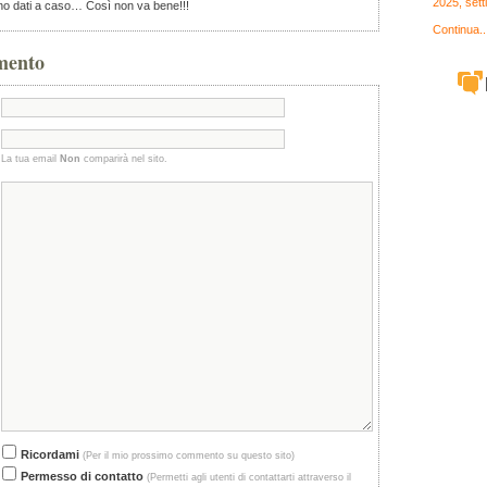
2025, set
ono dati a caso… Così non va bene!!!
Continua..
mento
La tua email
Non
comparirà nel sito.
Ricordami
(Per il mio prossimo commento su questo sito)
Permesso di contatto
(Permetti agli utenti di contattarti attraverso il