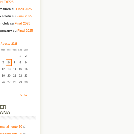
del TdP25
Pasluca
su
Finali 2025
 arbitri
su
Finali 2025
n club
su
Finali 2025
company
su
Finali 2025
Agosto 2026
Mer
Gio
Ven
Sab
Dom
1
2
5
6
7
8
9
12
13
14
15
16
19
20
21
22
23
26
27
28
29
30
>
>>
PER
MANA
timanalmente 30
(2)