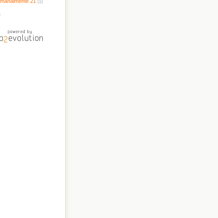
timanalmente 21
(1)
.