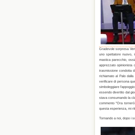
Gradevole sorpresa Venerd
uno spettatore nuovo, i
mastica parecchio, oss
apprezzato opinionista d
trasmissione condotta d
richiamato al Palo dall
verificare di persona qu
simboleggiare l'appoggi
essendo divertito dal gi
stava consumando la clas
commento "Ora tornerò 
questa esperienza, mi rit
Tornando a noi, dopo i s