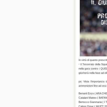
In virtù di quanto prescr
- il Tesserato della
nella gara contro i QUE
giocherà nella fase ad el
ps: Vista l'importanza d
ammonizioni fino ad ora
Benanti Enzo ( ARA CHE
Catalani Matteo ( BAFA
Bertocco Gianmaria ( 
Calore Omar ( MIJET 20