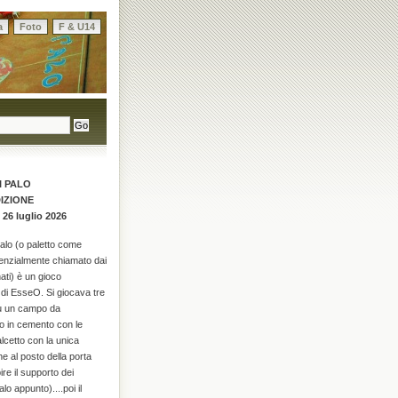
a
Foto
F & U14
I PALO
DIZIONE
 26 luglio 2026
palo (o paletto come
enzialmente chiamato dai
ati) è un gioco
di EsseO. Si giocava tre
su un campo da
o in cemento con le
alcetto con la unica
he al posto della porta
re il supporto dei
alo appunto)....poi il