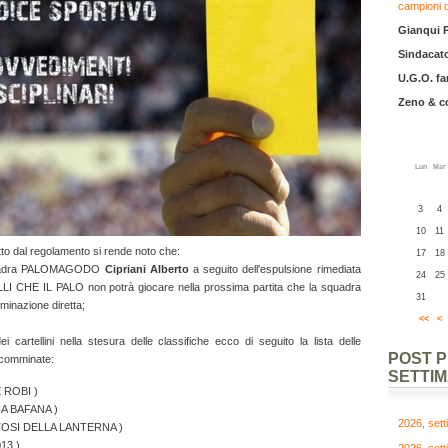
campioni 
Gianqui 
Sindacato
U.G.O. fa
Zeno & 
Lun
Mar
3
4
10
11
itto dal regolamento si rende noto che:
17
18
 Squadra PALOMAGODO
Cipriani Alberto
a seguito dell'espulsione rimediata
24
25
LLI CHE IL PALO non potrà giocare nella prossima partita che la squadra
31
iminazione diretta;
<<
<
ei cartellini nella stesura delle classifiche ecco di seguito la lista delle
POST 
 comminate:
SETTI
 ROBI )
NA BAFANA )
2026, set
I TOSI DELLA LANTERNA )
13 )