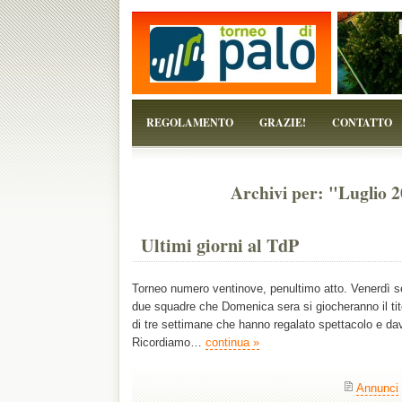
...perchè il torneo è solo un pretesto!
REGOLAMENTO
GRAZIE!
CONTATTO
Archivi per: "Luglio 2
Ultimi giorni al TdP
Torneo numero ventinove, penultimo atto. Venerdì s
due squadre che Domenica sera si giocheranno il tito
di tre settimane che hanno regalato spettacolo e d
Ricordiamo…
continua »
Annunci