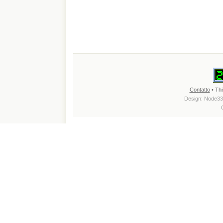
Contatto
• Thi
Design:
Node33