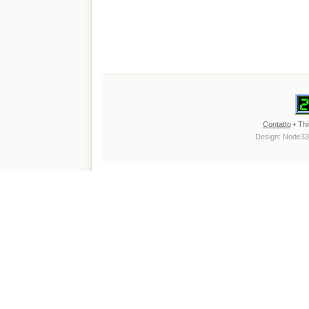
Contatto
• Thi
Design:
Node33